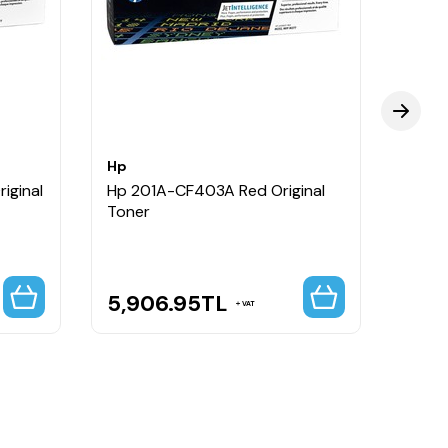
Hp
Hp
iginal
Hp 201A-CF403A Red Original
Hp 20
Toner
Toner
5,906.95
TL
7,5
VAT