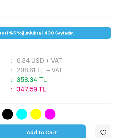
tesi %5 Yoğunlukta 1,400 Sayfadır.
:
6.34
USD + VAT
:
298.61
TL + VAT
:
358.34
TL
:
347.59
TL
Add to Cart