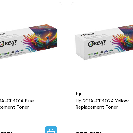
Hp
1A-CF401A Blue
Hp 201A-CF402A Yellow
cement Toner
Replacement Toner