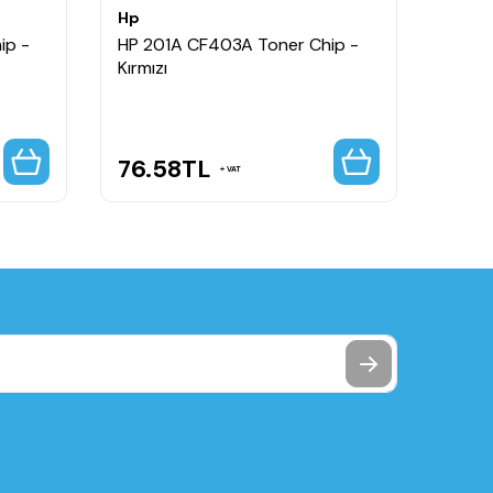
Hp
Hp
ip -
HP 201A CF403A Toner Chip -
HP 2
Kırmızı
Kapas
76.58
TL
70.
VAT