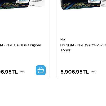
ormans sunar.
l kullanım için idealdir.
Hp
1A-CF401A Blue Original
Hp 201A-CF402A Yellow Or
Toner
06.95
TL
5,906.95
TL
VAT
VAT