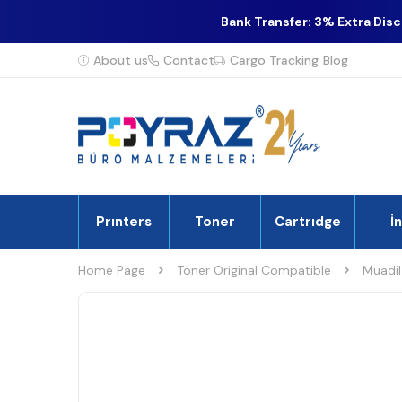
Bank Transfer: 3% Extra Dis
About us
Contact
Cargo Tracking
Blog
Prınters
Toner
Cartrıdge
İ
Home Page
Toner Original Compatible
Muadil