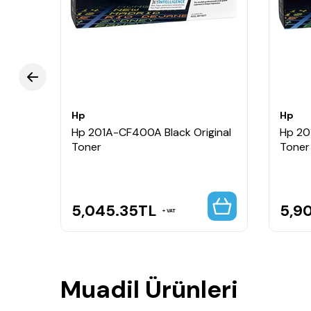
Yazıcınızla tam uyumlu çalışarak güvenilir perf
Ekonomik baskı maliyeti ile günlük ve profesyone
Kullanım Alanları
Kurumsal ofisler
İş yerleri
Grafik ve sunum baskıları
Hp
Hp
Renkli rapor ve broşürler
inal
Hp 201A-CF400A Black Original
Hp 20
Profesyonel renkli belge çıktıları
Toner
Toner
5,045.35
TL
5,9
VAT
Muadil Ürünleri