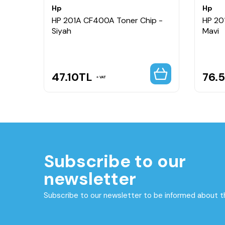
Hp
Hp
HP 201A CF400A Toner Chip -
HP 20
ner
Siyah
Mavi
47.10
TL
76.
VAT
Subscribe to our
newsletter
Subscribe to our newsletter to be informed about 