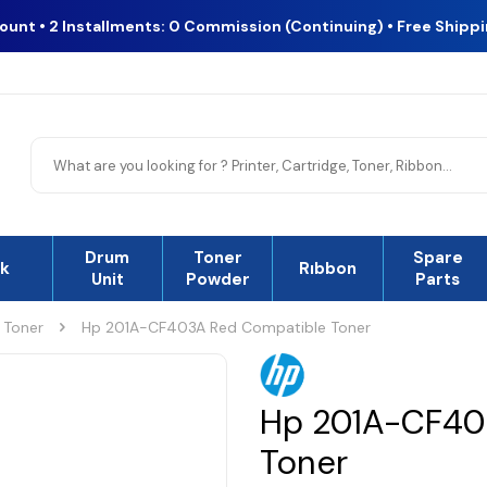
count • 2 Installments: 0 Commission (Continuing) • Free Shipp
Drum
Toner
Spare
nk
Rıbbon
Unit
Powder
Parts
 Toner
Hp 201A-CF403A Red Compatible Toner
Hp 201A-CF40
Toner