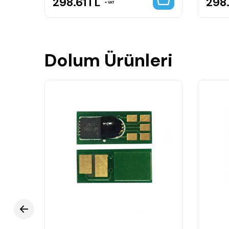
298.61
TL
298.
VAT
Dolum Ürünleri