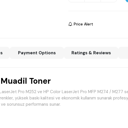
Price Alert
ns
Payment Options
Ratings & Reviews
 Muadil Toner
LaserJet Pro M252 ve HP Color LaserJet Pro MFP M274 / M277 seris
renkler, yüksek baskı kalitesi ve ekonomik kullanım sunarak profesyo
r ve sorunsuz performans sunar.