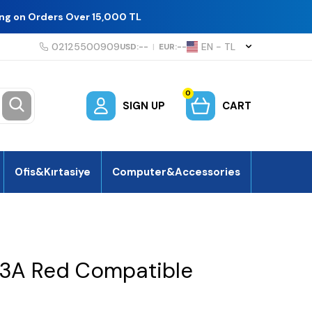
ing on Orders Over 15,000 TL
02125500909
EN − TL
USD:
--
|
EUR:
--
0
SIGN UP
CART
Ofis&Kırtasiye
Computer&Accessories
3A Red Compatible