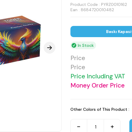
Product Code :
PYRZ0010162
Ean : 8684720010482
Baskı Kapasi
In Stock
Price
Price
Price Including VAT
Money Order Price
Other Colors of This Product :