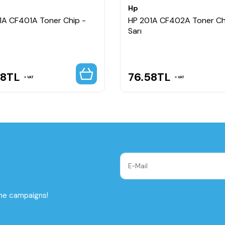
Hp
1A CF401A Toner Chip -
HP 201A CF402A Toner Ch
Sarı
58
TL
76.58
TL
VAT
VAT
the campaigns!