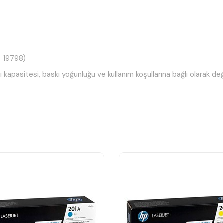
C 19798)
kapasitesi, baskı yoğunluğu ve kullanım koşullarına bağlı olarak değiş
er kartuşudur.
unar.
elde edilmesini sağlar.