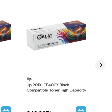
Hp
Hp
Hp 201X-CF400X Black
Hp 2
Compatible Toner High Capacity
Repla
Capa