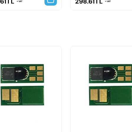
61
TL
298.61
TL
VAT
VAT