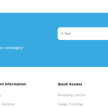
the campaigns!
nt Information
Quick Access
s
Shopping centre
 Options
Cargo Tracking