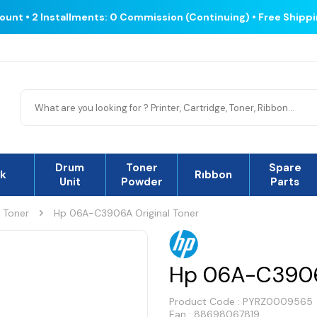
count • 2 Installments: 0 Commission (Continuing) • Free Shipp
Drum
Toner
Spare
nk
Rıbbon
Unit
Powder
Parts
l Toner
Hp 06A-C3906A Original Toner
Hp 06A-C3906A
Product Code :
PYRZ0009565
Ean : 88698067819