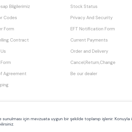
sap Bilgilerimiz
Stock Status
or Codes
Privacy And Security
er Form
EFT Notification Form
elling Contract
Current Payments
 Us
Order and Delivery
 Form
Cancel,Return,Change
of Agreement
Be our dealer
ping
© Tüm hakları saklıdır.
Poyraztoner.com
lde sunulması için mevzuata uygun bir şekilde toplanıp işlenir. Konuyla il
lirsiniz.
Prepared by
T
-Soft
E-Commerce
.