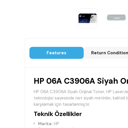
Features
Return Conditio
HP 06A C3906A Siyah Ori
HP 06A C3906A Siyah Orijinal Toner, HP LaserJet 31
teknolojisi sayesinde net siyah metinler, kaliteli b
karşılamak için tasarlanmıştır.
Teknik Özellikler
Marka:
HP