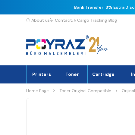
Bank Transfer: 3% Extra Dis
About us
Contact
Cargo Tracking
Blog
Prınters
Toner
Cartrıdge
İ
Home Page
Toner Original Compatible
Orijina