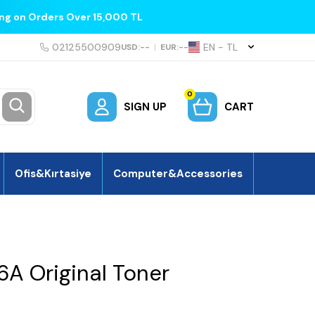
ing on Orders Over 15,000 TL
02125500909
EN − TL
USD:
--
|
EUR:
--
0
SIGN UP
CART
Ofis&Kırtasiye
Computer&Accessories
 Original Toner