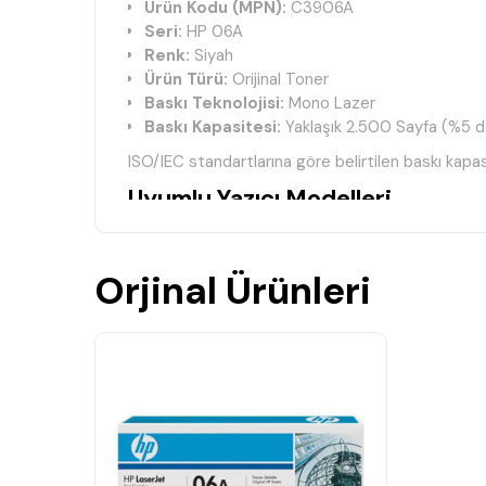
Ürün Kodu (MPN):
C3906A
Seri:
HP 06A
Renk:
Siyah
Ürün Türü:
Orijinal Toner
Baskı Teknolojisi:
Mono Lazer
Baskı Kapasitesi:
Yaklaşık 2.500 Sayfa (%5 do
ISO/IEC standartlarına göre belirtilen baskı kapasi
Uyumlu Yazıcı Modelleri
HP LaserJet 3100
HP LaserJet 3100se
Orjinal Ürünleri
HP LaserJet 3100xi
HP LaserJet 3150
HP LaserJet 3150se
HP LaserJet 3150xi
HP LaserJet 5L
HP LaserJet 5Lfs
HP LaserJet 5L Xtra
HP LaserJet 6L
HP LaserJet 6lse