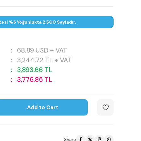
tesi %5 Yoğunlukta 2,500 Sayfadır.
:
68.89
USD + VAT
:
3,244.72
TL + VAT
:
3,893.66
TL
:
3,776.85
TL
Add to Cart
Share