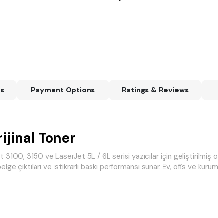
ns
Payment Options
Ratings & Reviews
jinal Toner
00, 3150 ve LaserJet 5L / 6L serisi yazıcılar için geliştirilmiş ori
elge çıktıları ve istikrarlı baskı performansı sunar. Ev, ofis ve kuru