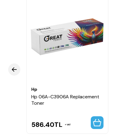
Hp
Hp 06A-C3906A Replacement
Toner
586.40
TL
VAT