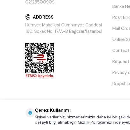
02125500909
Banka He
ADDRESS
Post Err
Hürriyet Mahallesi Cumhuriyet Caddesi
Mail Ord
160. Sokak No: 17/A-B Bağcılar/İstanbul
Online S
Contact
Request
Privacy 
Dropship
Çerez Kullanımı
Kişisel verileriniz, hizmetlerimizin daha iyi bir şeki
detaylı bilgi almak için Gizlilik Politikamızı inceleyebi