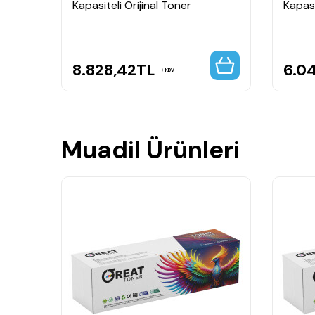
 Set
Kapasiteli Orijinal Toner
Kapasi
8.828,42
TL
6.0
KDV
Muadil Ürünleri