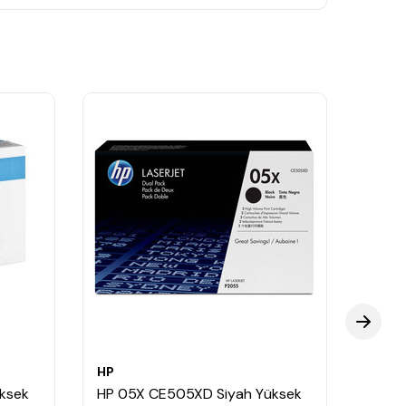
HP
HP
ksek
HP 05X CE505XD Siyah Yüksek
HP 0