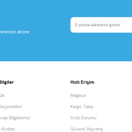
ltenimize abone
ilgiler
Hızlı Erişim
da
Mağaza
eçenekleri
Kargo Takip
sap Bilgilerimiz
Stok Durumu
 Kodları
Güvenli Alışveriş