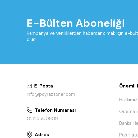
E-Bülten Aboneliği
Kampanya ve yeniliklerden haberdar olmak için e-bü
olun!
E-Posta
Önemli B
info@poyraztoner.com
Hakkımız
Telefon Numarası
Ödeme S
02125500909
Banka He
Adres
Pos Hata