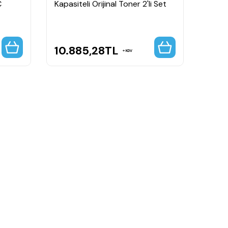
C
Kapasiteli Orijinal Toner 2'li Set
Kapasi
10.885,28
TL
8.8
KDV