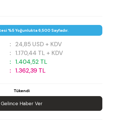
tesi %5 Yoğunlukta 6,500 Sayfadır.
:
24,85
USD + KDV
:
1.170,44
TL + KDV
:
1.404,52
TL
:
1.362,39
TL
Tükendi
Gelince Haber Ver