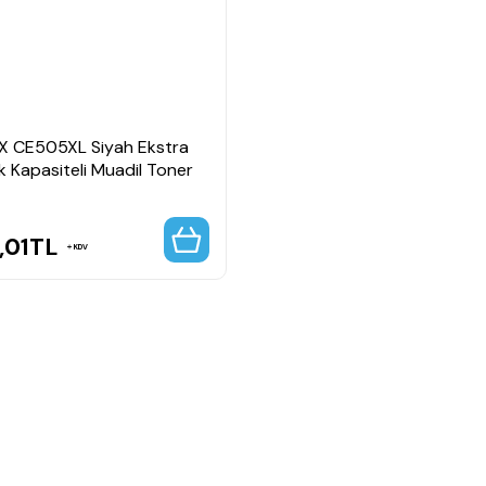
X CE505XL Siyah Ekstra
 Kapasiteli Muadil Toner
,01
TL
KDV