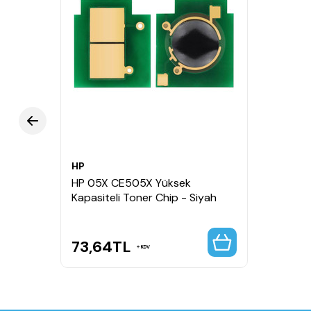
HP
HP 05X CE505X Yüksek
Kapasiteli Toner Chip - Siyah
73,64
TL
KDV