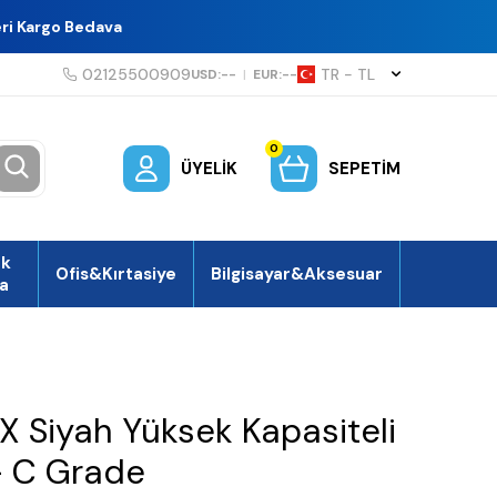
eri Kargo Bedava
02125500909
TR − TL
USD:
--
|
EUR:
--
0
ÜYELIK
SEPETIM
ek
Ofis&Kırtasiye
Bilgisayar&Aksesuar
a
 Siyah Yüksek Kapasiteli
 - C Grade