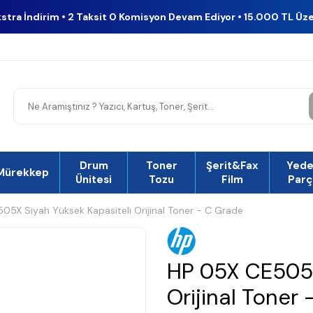
kstra İndirim • 2 Taksit 0 Komisyon Devam Ediyor • 15.000 TL Üz
Drum
Toner
Şerit&Fax
Yed
Mürekkep
Ünitesi
Tozu
Film
Parç
05X Siyah Yüksek Kapasiteli Orijinal Toner - C Grade
HP 05X CE505X
Orijinal Toner