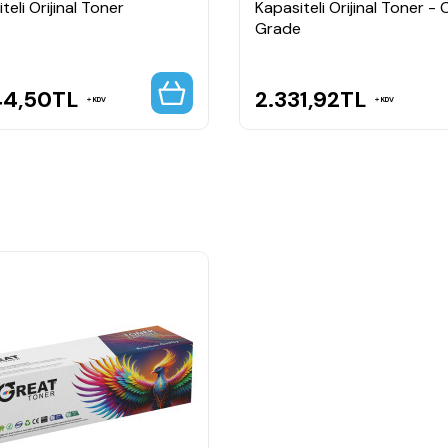
teli Orijinal Toner
Kapasiteli Orijinal Toner - 
Grade
44,50
TL
2.331,92
TL
KDV
KDV