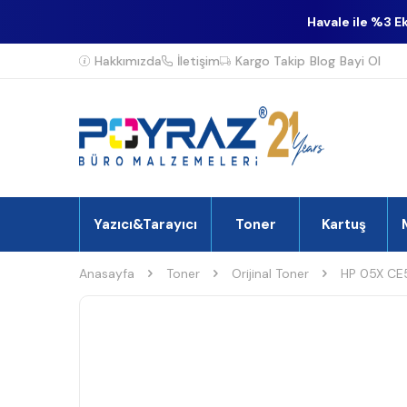
Havale ile %3 E
Hakkımızda
İletişim
Kargo Takip
Blog
Bayi Ol
Yazıcı&Tarayıcı
Toner
Kartuş
Anasayfa
Toner
Orijinal Toner
HP 05X CE5