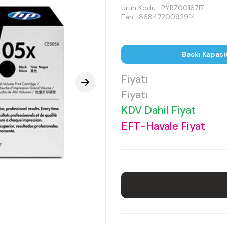
Ürün Kodu :
PYRZ0016717
Ean : 8684720092914
Baskı Kapasi
Fiyatı
Fiyatı
KDV Dahil Fiyat
EFT-Havale Fiyat