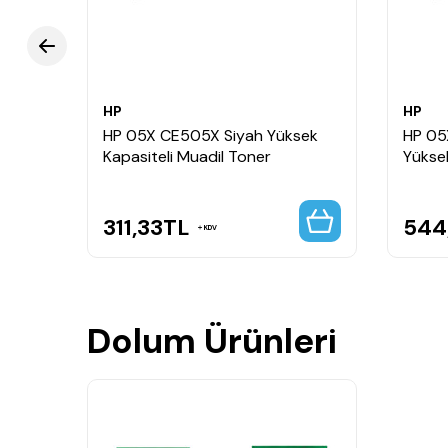
HP
HP
HP 05X CE505X Siyah Yüksek
HP 05
Kapasiteli Muadil Toner
Yüksek
311,33
TL
544
KDV
Dolum Ürünleri