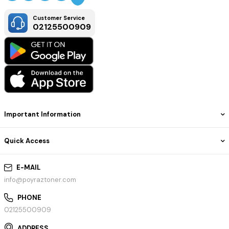
Dahil edilen Yazılım
: Epson Easy Fotoğraf Baskısı, Epson Easy
Photo Scan
Customer Service
Bağlantılar
: WiFi, USB, Ethernet, Wi-Fi Direct
02125500909
WLAN güvenilirliği
: WEP 64 Bit, WEP 128 Bit, WPA PSK (TKIP),
WPA2 PSK (AES)
Mobil ve Bulut baskı hizmetleri
: Epson Connect (iPrint, Email
Print, Remote Print Driver), Apple AirPrint, Google Cloud Print,
Epson Smart Panel App
Colour
: Black
Diğer İşlevler
: LCD ekran
Tip
: Renkli, Diyagonal: 3,7 cm
Diğer
Important Information
Garanti
: 12 Aylar servis merkezinde, 30.000 Sayfa
Included Bottle Yield
Quick Access
Black yield
: 8.100 Sayfa
Colour yield
: 6.500 Sayfa
E-MAIL
Tüm ticari markalar ilgili şirketlerin mülkiyetindedir. Bahsedilen
info@poyraztoner.com
diğer tüm markalar veya ürün adları yalnızca uyumluluğu
göstermek için tasarlanmıştır.
PHONE
02125500909
ADDRESS