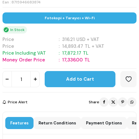
Ean : 8715946683874
Fotokopi + Tarayıcı + Wi-Fi
In Stock
Price
:
316.21
USD + VAT
Price
:
14,893.47
TL + VAT
Price Including VAT
:
17,872.17
TL
Money Order Price
:
17,336.00
TL
Add to Cart
Price Alert
Share
Features
Return Conditions
Payment Options
Rat