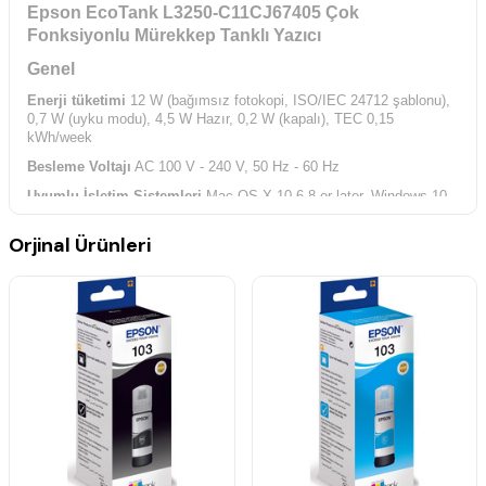
Epson EcoTank L3250-C11CJ67405 Çok
Fonksiyonlu Mürekkep Tanklı Yazıcı
Genel
Enerji tüketimi
12 W (bağımsız fotokopi, ISO/IEC 24712 şablonu),
0,7 W (uyku modu), 4,5 W Hazır, 0,2 W (kapalı), TEC 0,15
kWh/week
Besleme Voltajı
AC 100 V - 240 V, 50 Hz - 60 Hz
Uyumlu İşletim Sistemleri
Mac OS X 10.6.8 or later, Windows 10,
Windows 7, Windows 8, Windows 8.1, Windows Server 2008
(32/64bit), Windows Server 2008 R2, Windows Server 2012 (64bit),
Orjinal Ürünleri
Windows Server 2012 R2, Windows Server 2016, Windows Vista,
Windows XP Professional x64 Edition SP2 or later, Windows XP
SP3 or later (32-bit), Windows Server 2003 R2,
spectextoptionoperatingsystemswin2003ii2
Bağlantılar
USB, Wi-Fi, Wi-Fi Direct
Mobil ve Bulut baskı hizmetleri
Epson Connect (iPrint, Email
Print, Remote Print Driver)
Teslimat içeriği
4 x 65 ml ayrı mürekkep şişesi (Bk,C,Y,M) + 1
ekstra siyah mürekkep şişesi, Sürücü ve yardım programı (CD), Ana
cihaz (ünite), Güç kablosu, Talimat, Garanti belgesi
Teknoloji