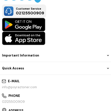
Ortam İşleme
Borderless print (up to 10 x 15cm)
Customer Service
02125500909
Important Information
Quick Access
E-MAIL
info@poyraztoner.com
PHONE
02125500909
ADDRESS