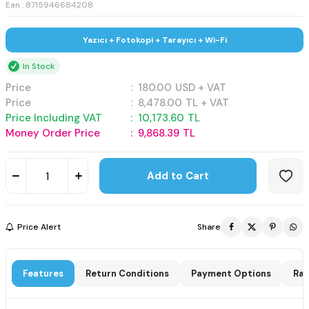
Ean : 8715946684208
Yazıcı + Fotokopi + Tarayıcı + Wi-Fi
In Stock
Price
:
180.00
USD + VAT
Price
:
8,478.00
TL + VAT
Price Including VAT
:
10,173.60
TL
Money Order Price
:
9,868.39
TL
Add to Cart
Price Alert
Share
Features
Return Conditions
Payment Options
Rat