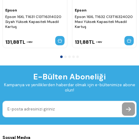
Epson
Epson
Epson 16XL T1631 C13T16314020
Epson 16XL T1632 C13T16324020
Siyah Yüksek Kapasiteli Muadil
Mavi Yüksek Kapasiteli Muadil
Kartuş
Kartuş
131,88
TL
131,88
TL
KDV
KDV
E-Bülten Aboneliği
Kampanya ve yeniliklerden haberdar olmak için e-bültenimize abone
olun!
Sosyal Medya