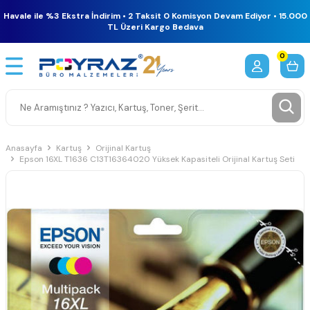
Havale ile %3 Ekstra İndirim • 2 Taksit 0 Komisyon Devam Ediyor • 15.000
TL Üzeri Kargo Bedava
0
Anasayfa
Kartuş
Orijinal Kartuş
Epson 16XL T1636 C13T16364020 Yüksek Kapasiteli Orijinal Kartuş Seti