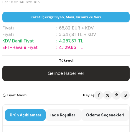
Ean : 8715946625065
Paket İçeriği; Siyah, Mavi, Kırmızı ve Sarı,
Fiyatı
:
65,82
EUR + KDV
Fiyatı
:
3.547,81
TL + KDV
KDV Dahil Fiyat
:
4.257,37
TL
EFT-Havale Fiyat
:
4.129,65
TL
Tükendi
Gelince Haber Ver
Fiyat Alarmı
Paylaş
Ürün Açıklaması
İade Koşulları
Ödeme Seçenekleri