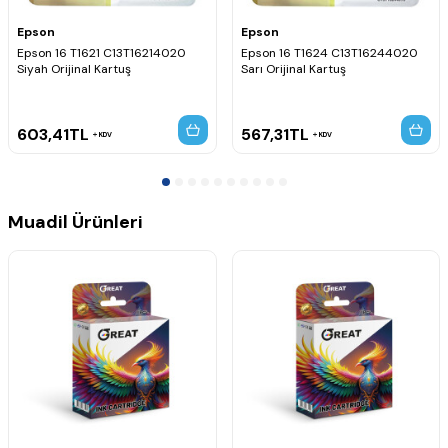
Epson
Epson
Epson 16 T1621 C13T16214020
Epson 16 T1624 C13T16244020
Siyah Orijinal Kartuş
Sarı Orijinal Kartuş
603,41
TL
567,31
TL
KDV
KDV
Muadil Ürünleri