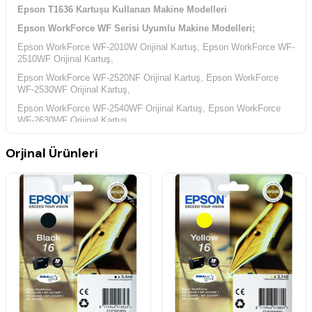
Epson T1636 Kartuşu Kullanan Makine Modelleri
Epson WorkForce WF Serisi Uyumlu Makine Modelleri;
Epson WorkForce WF-2010W Orijinal Kartuş, Epson WorkForce WF-
2510WF Orijinal Kartuş,
Epson WorkForce WF-2520NF Orijinal Kartuş, Epson WorkForce
WF-2530WF Orijinal Kartuş,
Epson WorkForce WF-2540WF Orijinal Kartuş, Epson WorkForce
WF-2630WF Orijinal Kartuş,
Epson WorkForce WF-2650DWF Orijinal Kartuş, Epson WorkForce
Orjinal Ürünleri
WF-2660DWF Orijinal Kartuş,
Epson WorkForce WF-2750DWF Orijinal Kartuş, Epson WorkForce
WF-2760DWF Orijinal Kartuş,