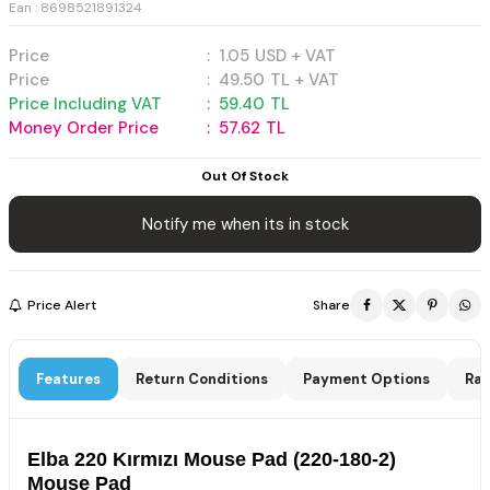
Ean : 8698521891324
Price
:
1.05
USD + VAT
Price
:
49.50
TL + VAT
Price Including VAT
:
59.40
TL
Money Order Price
:
57.62
TL
Out Of Stock
Notify me when its in stock
Price Alert
Share
Features
Return Conditions
Payment Options
Rat
Elba 220 Kırmızı Mouse Pad (220-180-2)
Mouse Pad