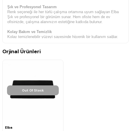
Şık ve Profesyonel Tasarım
Renk seçeneği ile her türlü çalışma ortamına uyum sağlayan Elba
Şık ve profesyonel bir görünüm sunar. Hem ofiste hem de ev
ofisinizde, çalışma alanınızın estetiğine katkıda bulunur.
Kolay Bakım ve Temizlik
Kolay temizlenebilir yüzeyi sayesinde hijyenik bir kullanım sağlar.
Nemli bir bezle silerek temizleyebileceğiniz bu mousepad, bakımı
kolay ve pratik bir aksesuardır.
Orjinal Ürünleri
Out Of Stock
Elba