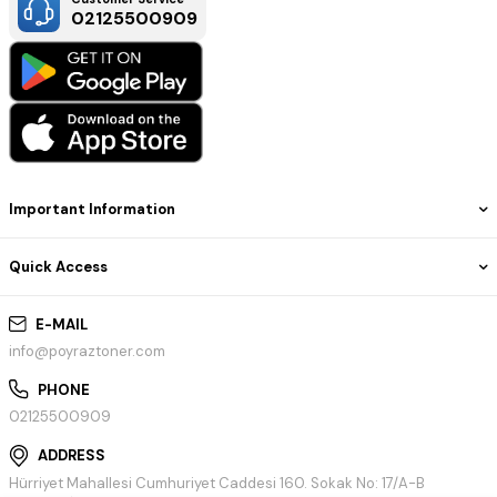
02125500909
Important Information
Quick Access
E-MAIL
info@poyraztoner.com
PHONE
02125500909
ADDRESS
Hürriyet Mahallesi Cumhuriyet Caddesi 160. Sokak No: 17/A-B