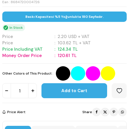
Ean : 8684720004726
Baskı Kapasitesi %5 Yoğunlukta 180 Sayfadır.
In Stock
Price
:
2.20
USD + VAT
Price
:
103.62
TL + VAT
Price Including VAT
:
124.34
TL
Money Order Price
:
120.61
TL
Other Colors of This Product :
Add to Cart
Price Alert
Share