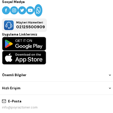
stüdyoları ve profesyonel baskı merkezleri için uygundur. Teknik
Sosyal Medya
dokümanlar, posterler, grafik çalışmalar ve yüksek hassasiyet
gerektiren geniş format baskılarda canlı renkler ve kaliteli
sonuçlar elde edilmesini sağlar.
Müşteri Hizmetleri
02125500909
Uygulama Linklerimiz
Önemli Bilgiler
Hızlı Erişim
E-Posta
info@poyraztoner.com