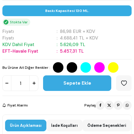
Baskı Kapasitesi 130 ML.
Stokta Var
Fiyatı
:
86,98
EUR + KDV
Fiyatı
:
4.688,41
TL + KDV
KDV Dahil Fiyat
:
5.626,09
TL
EFT-Havale Fiyat
:
5.457,31
TL
Bu Ürüne Ait Diğer Renkler :
Sepete Ekle
Fiyat Alarmı
Paylaş
Ürün Açıklaması
İade Koşulları
Ödeme Seçenekleri