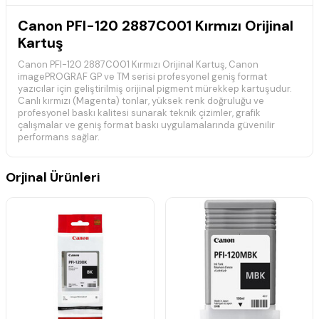
Canon PFI-120 2887C001 Kırmızı Orijinal
Kartuş
Canon PFI-120 2887C001 Kırmızı Orijinal Kartuş, Canon
imagePROGRAF GP ve TM serisi profesyonel geniş format
yazıcılar için geliştirilmiş orijinal pigment mürekkep kartuşudur.
Canlı kırmızı (Magenta) tonlar, yüksek renk doğruluğu ve
profesyonel baskı kalitesi sunarak teknik çizimler, grafik
çalışmalar ve geniş format baskı uygulamalarında güvenilir
performans sağlar.
📋 Teknik Özellikler
Orjinal Ürünleri
Marka:
Canon
Model:
PFI-120
Ürün Kodu:
2887C001
Renk:
Kırmızı (Magenta)
Ürün Tipi:
Orijinal Kartuş
Baskı Teknolojisi:
Pigment Mürekkep
Mürekkep Kapasitesi:
130 ml
Uyumluluk:
Canon imagePROGRAF GP ve TM Serisi
Durum:
Orijinal
🖨️ Uyumlu Yazıcı Modelleri
Canon imagePROGRAF GP-200 Orijinal Kartuş