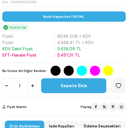
Ean : 4549292112283
Baskı Kapasitesi 130 ML.
Stokta Var
Fiyatı
:
86,98
EUR + KDV
Fiyatı
:
4.688,41
TL + KDV
KDV Dahil Fiyat
:
5.626,09
TL
EFT-Havale Fiyat
:
5.457,31
TL
Bu Ürüne Ait Diğer Renkler :
Sepete Ekle
Fiyat Alarmı
Paylaş
Ürün Açıklaması
İade Koşulları
Ödeme Seçenekleri