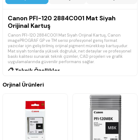
Canon PFI-120 2884C001 Mat Siyah
Orijinal Kartuş
Canon PFI-120 2884C001 Mat Siyah Orijinal Kartuş, Canon
imagePROGRAF GP ve TM serisi profesyonel geniş format
yazıcılar için geliştirilmiş orijinal pigment mürekkep kartuşudur.
Mat siyah tonlarda yüksek doğruluk, net detaylar ve profesyonel
baskı kalitesi sunarak teknik çizimler, CAD projeleri ve grafik
uygulamalarında güvenilir performans sağlar.
📋 Teknik Özellikler
Marka:
Canon
Orjinal Ürünleri
Model:
PFI-120
Ürün Kodu:
2884C001
Renk:
Mat Siyah
Ürün Tipi:
Orijinal Kartuş
Baskı Teknolojisi:
Pigment Mürekkep
Mürekkep Kapasitesi:
130 ml
Uyumluluk:
Canon imagePROGRAF GP ve TM Serisi
Durum:
Orijinal
🖨️ Uyumlu Yazıcı Modelleri