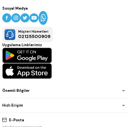
Mimarlık ofisleri, mühendislik firmaları, tasarım stüdyoları, reklam
Sosyal Medya
ajansları ve profesyonel baskı merkezleri için uygundur. CAD
çizimleri, teknik dokümanlar, posterler ve geniş format baskı
ihtiyaçlarında kaliteli, dayanıklı ve profesyonel sonuçlar elde
edilmesini sağlar.
Müşteri Hizmetleri
02125500909
Uygulama Linklerimiz
Önemli Bilgiler
Hızlı Erişim
E-Posta
info@poyraztoner.com