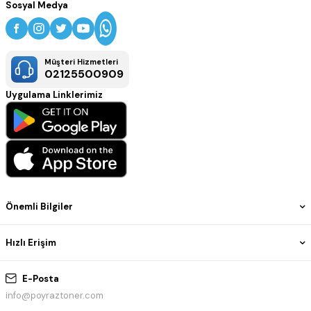
çizimler, posterler, grafik çalışmalar ve yüksek hassasiyet
Sosyal Medya
gerektiren geniş format baskılarda canlı renkler ve kaliteli
sonuçlar elde edilmesini sağlar.
Müşteri Hizmetleri
02125500909
Uygulama Linklerimiz
Önemli Bilgiler
Hızlı Erişim
E-Posta
info@poyraztoner.com