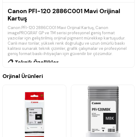
Canon PFI-120 2886C001 Mavi Orijinal
Kartuş
Canon PFI-120 2886C001 Mavi Orijinal Kartuş, Canon
imagePROGRAF GP ve TM serisi profesyonel geniş format
yazıcılar için geliştirilmiş orijinal pigment mürekkep kartuşudur.
Canlı mavi tonlar, yüksek renk doğruluğu ve uzun ömürlü baskı
kalitesi sunarak teknik çizimler, grafik çalışmalar ve profesyonel
geniş format baskı ihtiyaçları için güvenilir bir çözümdür.
📋 Teknik Özellikler
Marka:
Canon
Orjinal Ürünleri
Model:
PFI-120
Ürün Kodu:
2886C001
Renk:
Mavi (Cyan)
Ürün Tipi:
Orijinal Kartuş
Baskı Teknolojisi:
Pigment Mürekkep
Mürekkep Kapasitesi:
130 ml
Uyumluluk:
Canon imagePROGRAF GP ve TM Serisi
Durum:
Orijinal
🖨️ Uyumlu Yazıcı Modelleri
Canon imagePROGRAF GP-200 Orijinal Kartuş
Canon imagePROGRAF GP-300 Orijinal Kartuş