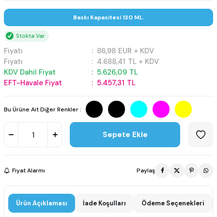
Baskı Kapasitesi 130 ML.
Stokta Var
Fiyatı
:
86,98
EUR + KDV
Fiyatı
:
4.688,41
TL + KDV
KDV Dahil Fiyat
:
5.626,09
TL
EFT-Havale Fiyat
:
5.457,31
TL
Bu Ürüne Ait Diğer Renkler :
Sepete Ekle
Fiyat Alarmı
Paylaş
Ürün Açıklaması
İade Koşulları
Ödeme Seçenekleri