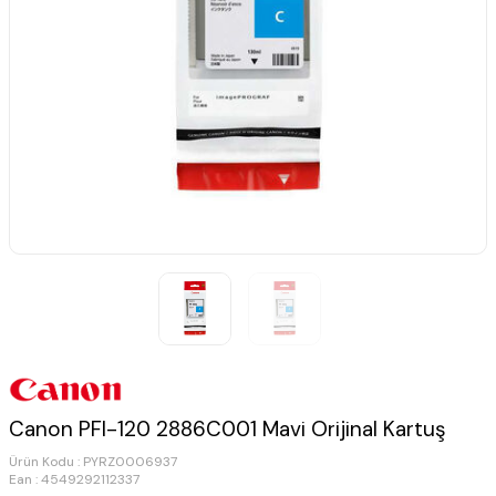
Canon PFI-120 2886C001 Mavi Orijinal Kartuş
Ürün Kodu :
PYRZ0006937
Ean : 4549292112337