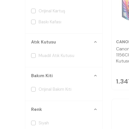
Orijinal Kartuş
Baskı Kafası
CANO
Atık Kutusu
Canon
1156C
Muadil Atık Kutusu
Kutus
Bakım Kiti
1.34
Orijinal Bakım Kiti
Renk
Siyah