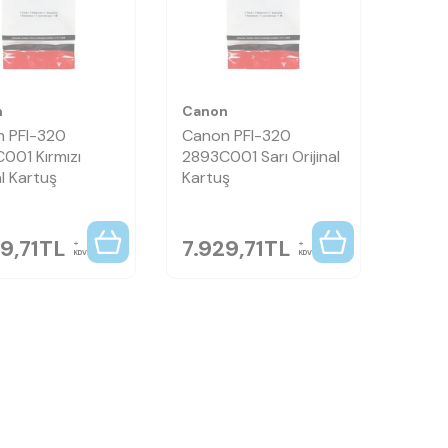
n
Canon
 PFI-320
Canon PFI-320
001 Kırmızı
2893C001 Sarı Orijinal
al Kartuş
Kartuş
9,71
TL
7.929,71
TL
KDV
KDV