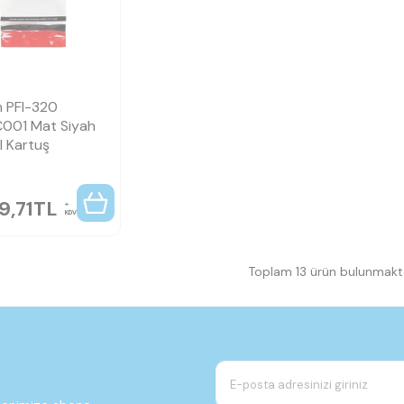
n
 PFI-320
001 Mat Siyah
al Kartuş
9,71
TL
KDV
Toplam 13 ürün bulunmakta