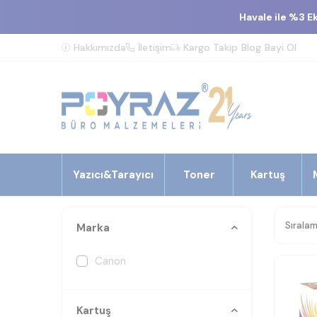
Havale ile %3 E
Hakkımızda
İletişim
Kargo Takip
Blog
Bayi Ol
Yazıcı&Tarayıcı
Toner
Kartuş
Marka
Canon
Kartuş