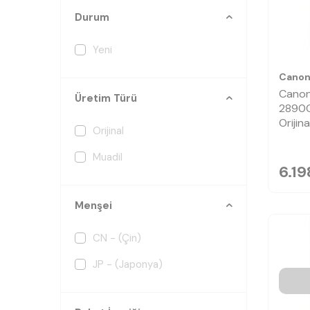
Durum
Yeni
Cano
Canon
Üretim Türü
2890C
Orijin
Orijinal
Muadil
6.19
Menşei
CN - (Çin)
JP - (Japonya)