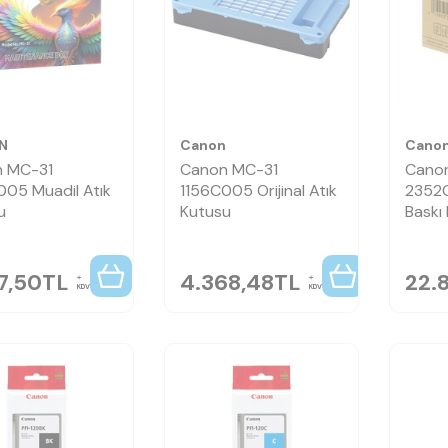
N
Canon
Cano
 MC-31
Canon MC-31
Cano
005 Muadil Atık
1156C005 Orijinal Atık
2352C
u
Kutusu
Baskı 
7,50
TL
4.368,48
TL
22.
KDV
KDV