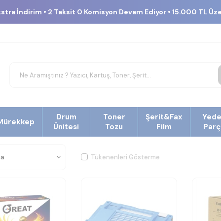
kstra İndirim • 2 Taksit 0 Komisyon Devam Ediyor • 15.000 TL Üz
Drum
Toner
Şerit&Fax
Yed
Mürekkep
Ünitesi
Tozu
Film
Parç
Tükenenleri Gösterme