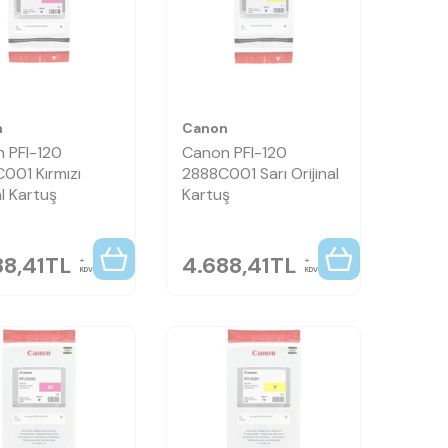
n
Canon
 PFI-120
Canon PFI-120
001 Kırmızı
2888C001 Sarı Orijinal
al Kartuş
Kartuş
88,41
TL
4.688,41
TL
KDV
KDV