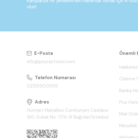
Kampanya ve yeniliklerden haberdar olmak için e-bü
olun!
E-Posta
Önemli B
info@poyraztoner.com
Hakkımız
Telefon Numarası
Ödeme S
02125500909
Banka He
Adres
Pos Hata
Hürriyet Mahallesi Cumhuriyet Caddesi
Mail Ord
160. Sokak No: 17/A-B Bağcılar/İstanbul
Mesafeli
İletişim-