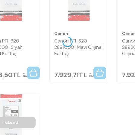
n
Canon
Cano
 PFI-320
Canon PFI-320
Canon
001 Siyah
2891C001 Mavi Orijinal
2892C
al Kartuş
Kartuş
Orijin
8,50
TL
7.929,71
TL
7.92
KDV
KDV
Tükendi