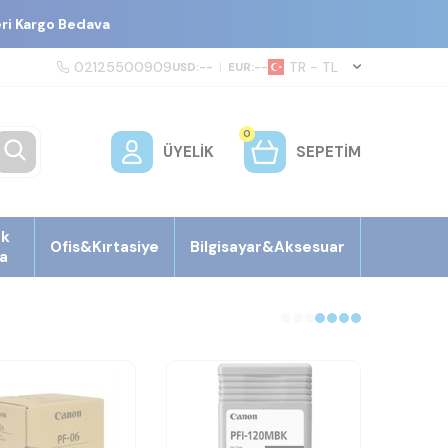
eri Kargo Bedava
02125500909
TR − TL
USD:
--
|
EUR:
--
0
ÜYELIK
SEPETIM
ek
Ofis&Kırtasiye
Bilgisayar&Aksesuar
a