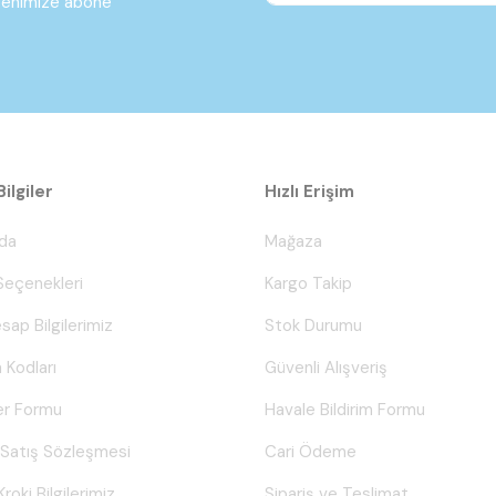
ltenimize abone
ilgiler
Hızlı Erişim
da
Mağaza
eçenekleri
Kargo Takip
sap Bilgilerimiz
Stok Durumu
 Kodları
Güvenli Alışveriş
er Formu
Havale Bildirim Formu
 Satış Sözleşmesi
Cari Ödeme
Kroki Bilgilerimiz
Sipariş ve Teslimat