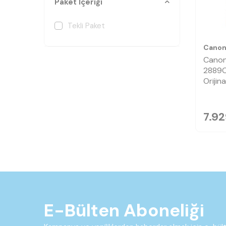
Paket İçeriği
Tekli Paket
Cano
Canon
2889C
Orijin
7.92
E-Bülten Aboneliği