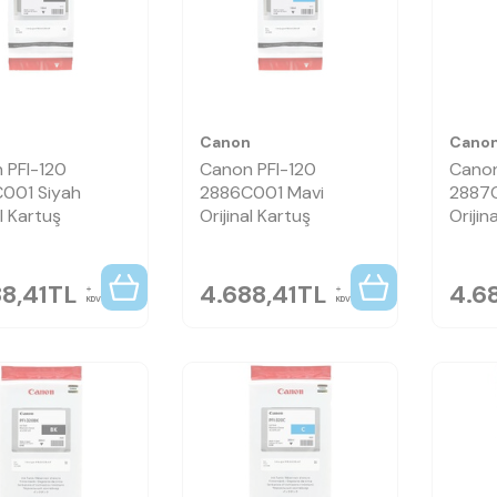
n
Canon
Cano
 PFI-120
Canon PFI-120
Canon
001 Siyah
2886C001 Mavi
2887C
al Kartuş
Orijinal Kartuş
Orijin
8,41
TL
4.688,41
TL
4.6
KDV
KDV