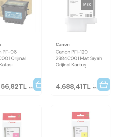
n
Canon
n PF-06
Canon PFI-120
001 Orijinal
2884C001 Mat Siyah
Kafası
Orijinal Kartuş
856,82
TL
4.688,41
TL
KDV
KDV