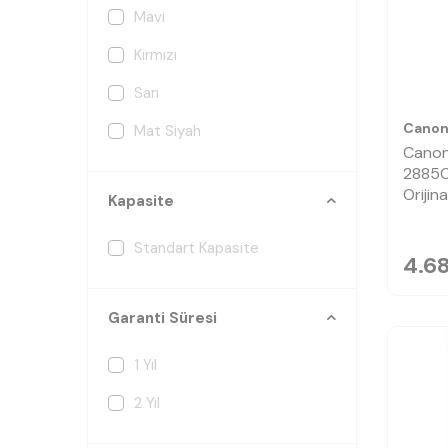
Mavi
Kırmızı
Sarı
Cano
Mat Siyah
Canon
2885C
Orijin
Kapasite
Standart Kapasite
4.68
Garanti Süresi
1 Yıl
2 Yıl