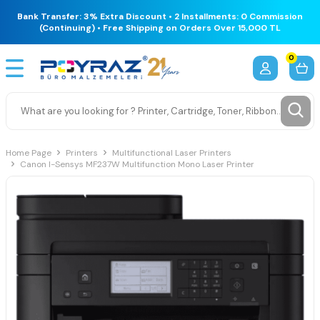
Bank Transfer: 3% Extra Discount • 2 Installments: 0 Commission
(Continuing) • Free Shipping on Orders Over 15,000 TL
0
Home Page
Printers
Multifunctional Laser Printers
Canon I-Sensys MF237W Multifunction Mono Laser Printer