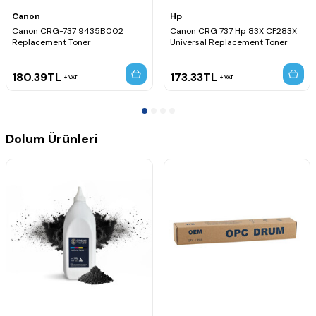
Canon
Hp
Canon CRG-737 9435B002
Canon CRG 737 Hp 83X CF283X
Replacement Toner
Universal Replacement Toner
180.39
TL
173.33
TL
VAT
VAT
Dolum Ürünleri