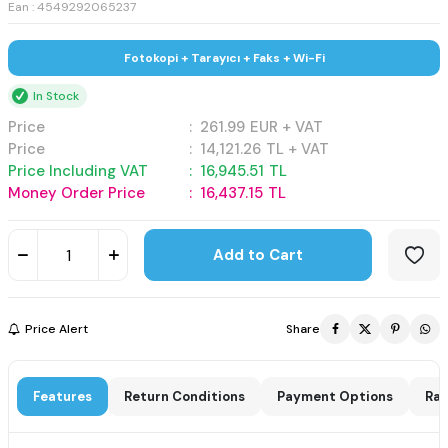
Ean : 4549292065237
Fotokopi + Tarayıcı + Faks + Wi-Fi
In Stock
Price
:
261.99
EUR + VAT
Price
:
14,121.26
TL + VAT
Price Including VAT
:
16,945.51
TL
Money Order Price
:
16,437.15
TL
Add to Cart
Price Alert
Share
Features
Return Conditions
Payment Options
Rat