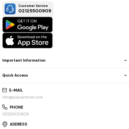
Customer Service
02125500909
Important Information
Quick Access
E-MAIL
info@poyraztoner.com
PHONE
02125500909
ADDRESS