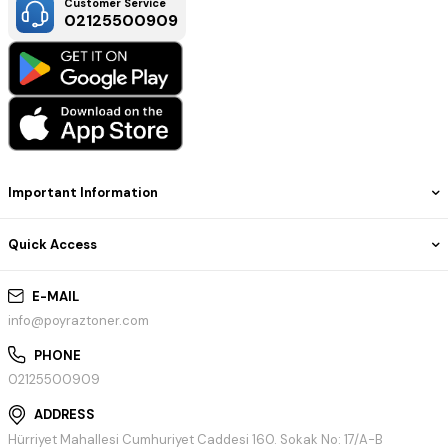
Customer Service
02125500909
Important Information
Quick Access
E-MAIL
info@poyraztoner.com
PHONE
02125500909
ADDRESS
Hürriyet Mahallesi Cumhuriyet Caddesi 160. Sokak No: 17/A-B