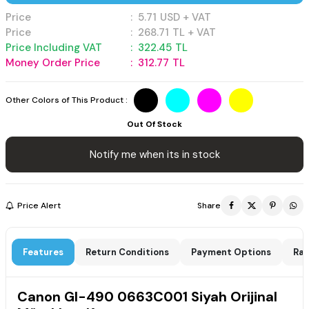
Price
:
5.71
USD + VAT
Price
:
268.71
TL + VAT
Price Including VAT
:
322.45
TL
Money Order Price
:
312.77
TL
Other Colors of This Product :
Out Of Stock
Notify me when its in stock
Price Alert
Share
Features
Return Conditions
Payment Options
Rat
Canon GI-490 0663C001 Siyah Orijinal