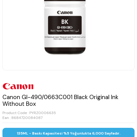
Canon GI-490/0663C001 Black Original Ink
Without Box
Product Code :
PYRZ0006635
Ean : 8684720084087
135ML - Baskı Kapasitesi %5 Yoğunlukta 6,000 Sayfadır.