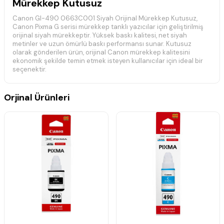
Mürekkep Kutusuz
Canon GI-490 0663C001 Siyah Orijinal Mürekkep Kutusuz,
Canon Pixma G serisi mürekkep tanklı yazıcılar için geliştirilmiş
orijinal siyah mürekkeptir. Yüksek baskı kalitesi, net siyah
metinler ve uzun ömürlü baskı performansı sunar. Kutusuz
olarak gönderilen ürün, orijinal Canon mürekkep kalitesini
ekonomik şekilde temin etmek isteyen kullanıcılar için ideal bir
seçenektir.
📋 Teknik Özellikler
Orjinal Ürünleri
Marka:
Canon
Model:
GI-490
Ürün Kodu:
0663C001
Renk:
Siyah
Ürün Tipi:
Kartuş
Baskı Teknolojisi:
Mürekkep Püskürtmeli
Yaklaşık Baskı Kapasitesi:
6.000 Sayfa
Uyumluluk:
Canon Pixma G Serisi
Durum:
Orijinal
Yaklaşık baskı kapasitesi, Canon'un resmi test koşullarına göre
belirlenmiştir. Gerçek baskı verimi; yazdırılan içerik, baskı
yoğunluğu ve kullanım koşullarına bağlı olarak değişiklik
gösterebilir.
🖨️ Uyumlu Yazıcı Modelleri