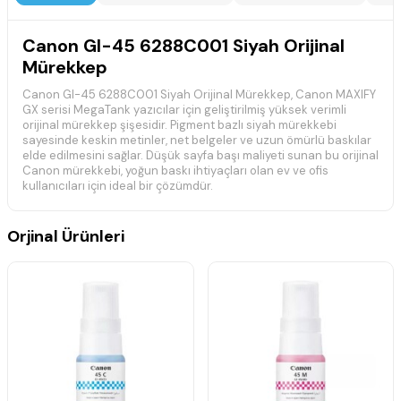
Canon GI-45 6288C001 Siyah Orijinal
Mürekkep
Canon GI-45 6288C001 Siyah Orijinal Mürekkep, Canon MAXIFY
GX serisi MegaTank yazıcılar için geliştirilmiş yüksek verimli
orijinal mürekkep şişesidir. Pigment bazlı siyah mürekkebi
sayesinde keskin metinler, net belgeler ve uzun ömürlü baskılar
elde edilmesini sağlar. Düşük sayfa başı maliyeti sunan bu orijinal
Canon mürekkebi, yoğun baskı ihtiyaçları olan ev ve ofis
kullanıcıları için ideal bir çözümdür.
📋 Teknik Özellikler
Orjinal Ürünleri
Marka:
Canon
Model:
GI-45
Ürün Kodu (MPN):
6288C001
Ürün Türü:
Orijinal Mürekkep Şişesi
Renk:
Siyah (Pigment Black)
Baskı Teknolojisi:
Mürekkep Püskürtmeli (MegaTank)
Baskı Kapasitesi:
Yaklaşık 3.000 Sayfa (Ekonomi Modunda
yaklaşık 4.500 sayfa)
Sayfa kapasitesi
, ISO/IEC standartlarına göre belirlenmektedir.
Gerçek baskı kapasitesi; baskı yoğunluğu, belge içeriği ve
kullanım koşullarına bağlı olarak değişebilir.