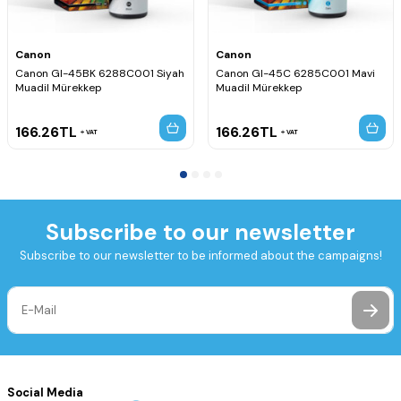
Canon
Canon
Canon GI-45BK 6288C001 Siyah
Canon GI-45C 6285C001 Mavi
Muadil Mürekkep
Muadil Mürekkep
166.26
TL
166.26
TL
VAT
VAT
Subscribe to our newsletter
Subscribe to our newsletter to be informed about the campaigns!
Social Media