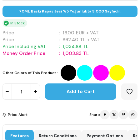
70ML Baskı Kapasitesi %5 Yoğunlukta 3,000 Sayfadır.
In Stock
Price
:
16.00
EUR + VAT
Price
:
862.40
TL + VAT
Price Including VAT
:
1,034.88
TL
Money Order Price
:
1,003.83
TL
Other Colors of This Product :
Add to Cart
Price Alert
Share
Features
Return Conditions
Payment Options
Rat