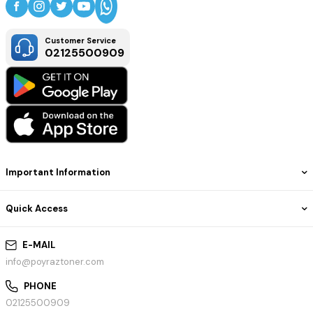
Customer Service
02125500909
Important Information
Quick Access
E-MAIL
info@poyraztoner.com
PHONE
02125500909