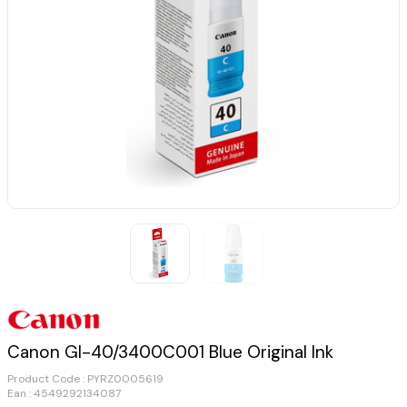
Canon GI-40/3400C001 Blue Original Ink
Product Code :
PYRZ0005619
Ean : 4549292134087