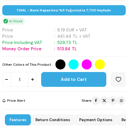
70ML - Baskı Kapasitesi %5 Yoğunlukta 7,700 Sayfadır.
In Stock
Price
:
8.19
EUR + VAT
Price
:
441.44
TL + VAT
Price Including VAT
:
529.73
TL
Money Order Price
:
513.84
TL
Other Colors of This Product :
Add to Cart
Price Alert
Share
Features
Return Conditions
Payment Options
Rat