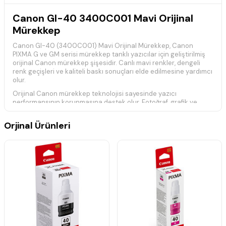
Canon GI-40 3400C001 Mavi Orijinal
Mürekkep
Canon GI-40 (3400C001) Mavi Orijinal Mürekkep, Canon
PIXMA G ve GM serisi mürekkep tanklı yazıcılar için geliştirilmiş
orijinal Canon mürekkep şişesidir. Canlı mavi renkler, dengeli
renk geçişleri ve kaliteli baskı sonuçları elde edilmesine yardımcı
olur.
Orijinal Canon mürekkep teknolojisi sayesinde yazıcı
performansının korunmasına destek olur. Fotoğraf, grafik ve
renkli belge baskılarında doğal renkler ve yüksek baskı kalitesi
sunar.
Orjinal Ürünleri
Ürün Bilgileri
Marka:
Canon
Model:
GI-40
Ürün Kodu:
3400C001
Renk:
Mavi
Ürün Tipi:
Orijinal Mürekkep Şişesi
Kullanım:
Mürekkep tanklı yazıcı sistemleri
Uyumlu Yazıcı Modelleri
Canon PIXMA G5040