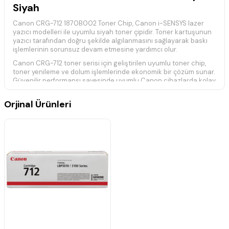
Siyah
Canon CRG-712 1870B002 Toner Chip, Canon i-SENSYS lazer
yazıcı modelleri ile uyumlu siyah toner çipidir. Toner kartuşunun
yazıcı tarafından doğru şekilde algılanmasını sağlayarak baskı
işlemlerinin sorunsuz devam etmesine yardımcı olur.
Canon CRG-712 toner serisi için geliştirilen uyumlu toner chip,
toner yenileme ve dolum işlemlerinde ekonomik bir çözüm sunar.
Güvenilir performansı sayesinde uyumlu Canon cihazlarda kolay
kullanım sağlar.
Teknik Özellikler
Orjinal Ürünleri
Ürün Kodu:
CRG-712 / 1870B002
Ürün Tipi:
Toner Chip
Renk:
Siyah
Baskı Teknolojisi:
Lazer
Canon CRG-712 toner serisi ile uyumludur.
Toner kartuşunun yazıcı tarafından tanınmasını sağlar.
Toner yenileme işlemleri için ekonomik çözümdür.
Kolay montaj ve güvenilir kullanım sunar.
Uyumlu Yazıcı Modelleri
Canon i-SENSYS LBP-3010
Canon i-SENSYS LBP-3010B
Canon i-SENSYS LBP-3100