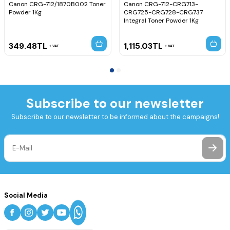
Canon CRG-712/1870B002 Toner
Canon CRG-712-CRG713-
Powder 1Kg
CRG725-CRG728-CRG737
Integral Toner Powder 1Kg
349.48
TL
1,115.03
TL
VAT
VAT
Subscribe to our newsletter
Subscribe to our newsletter to be informed about the campaigns!
Social Media