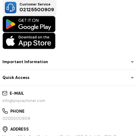
Customer Service
02125500909
Important Information
Quick Access
E-MAIL
info@poyraztoner.com
PHONE
02125500909
ADDRESS