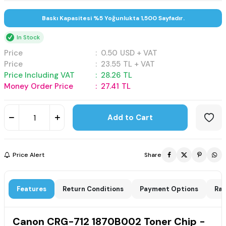
Baskı Kapasitesi %5 Yoğunlukta 1,500 Sayfadır.
In Stock
Price
:
0.50
USD + VAT
Price
:
23.55
TL + VAT
Price Including VAT
:
28.26
TL
Money Order Price
:
27.41
TL
Add to Cart
Price Alert
Share
Features
Return Conditions
Payment Options
Rat
Canon CRG-712 1870B002 Toner Chip -