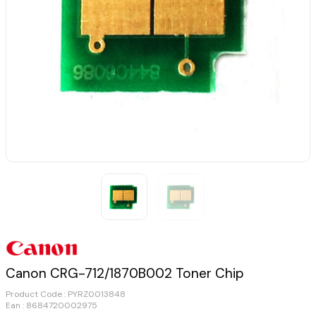
Canon CRG-712/1870B002 Toner Chip
Product Code :
PYRZ0013848
Ean : 8684720002975