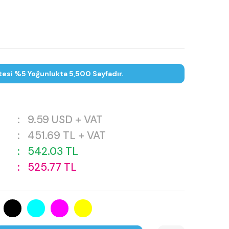
tesi %5 Yoğunlukta 5,500 Sayfadır.
:
9.59
USD + VAT
:
451.69
TL + VAT
:
542.03
TL
:
525.77
TL