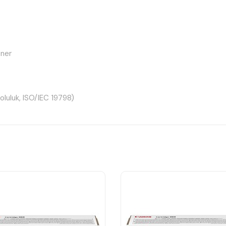
oner
luluk, ISO/IEC 19798)
 yüksek kapasiteli muadil mavi toner kartuşudur.
lar sunar.
konomik çözümdür.
onere aktarılması gerekir.