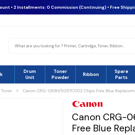
count • 2 Installments: 0 Commission (Continuing) • Free Shipp
Drum
Toner
Spare
nk
Rıbbon
Unit
Powder
Parts
 Toner
Canon CRG-069H/5097C002 Chips Free Blue Replaceme
Canon CRG-0
Free Blue Rep