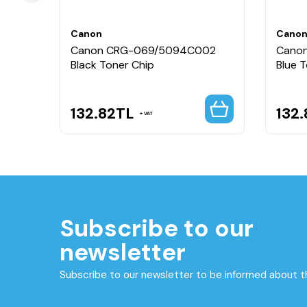
Canon
Cano
002
Canon CRG-069/5094C002
Cano
pacity
Black Toner Chip
Blue 
132.82
TL
132.
VAT
Subscribe to our
newsletter
Subscribe to our newsletter to be informed about 