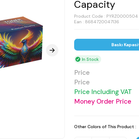
Capacity
Product Code :
PYRZ0000504
Ean : 8684720047136
Baskı Kapasi
In Stock
Price
Price
Price Including VAT
Money Order Price
Other Colors of This Product :