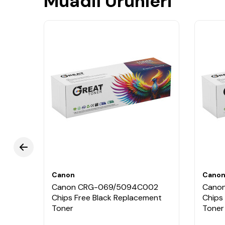
Muadil Ürünleri
Canon
Cano
002
Canon CRG-069/5094C002
Cano
ment
Chips Free Black Replacement
Chips
Toner
Toner