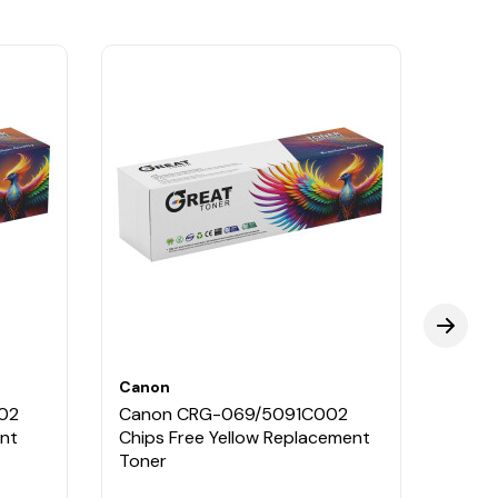
Canon
Cano
02
Canon CRG-069/5091C002
Cano
nt
Chips Free Yellow Replacement
Chips
Toner
Toner