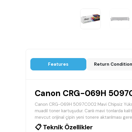
Features
Return Conditio
Canon CRG-069H 5097C00
Canon CRG-069H 5097C002 Mavi Chipsiz Yüksek Kap
muadil toner kartuşudur. Canlı mavi tonlarda kalit
mevcut orijinal çipin yeni tonere aktarılması ger
📋 Teknik Özellikler