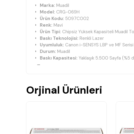
Marka:
Muadil
Model:
CRG-069H
Ürün Kodu:
5097C002
Renk:
Mavi
Ürün Tipi:
Chipsiz Yüksek Kapasiteli Muadil T
Baskı Teknolojisi:
Renkli Lazer
Uyumluluk:
Canon i-SENSYS LBP ve MF Serisi
Durum:
Muadil
Baskı Kapasitesi:
Yaklaşık 5.500 Sayfa (%5 do
🖨️ Uyumlu Yazıcı Modelleri
Canon i-SENSYS LBP673Cdw
Canon i-SENSYS MF752Cdw
Orjinal Ürünleri
Canon i-SENSYS MF754Cdw
✨ Ürün Özellikleri
Canon CRG-069H serisi ile tam uyumlu chipsiz
Canlı ve doğru mavi tonlarda profesyonel baskı
Yüksek baskı hacmine sahip kullanıcılar için e
Kullanım öncesinde mevcut orijinal çipin yeni t