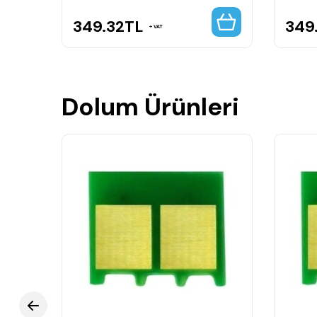
349.32
TL
349
VAT
Dolum Ürünleri