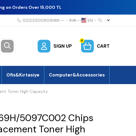
ing on Orders Over 15,000 TL
02125500909
EN − TL
USD:
--
|
EUR:
--
0
SIGN UP
CART
Ofis&Kırtasiye
Computer&Accessories
nt Toner High Capacity
69H/5097C002 Chips
lacement Toner High