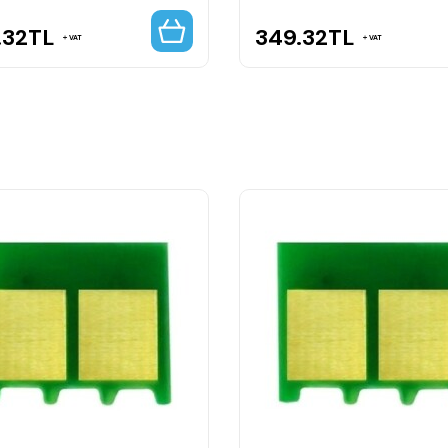
.32
TL
349.32
TL
VAT
VAT