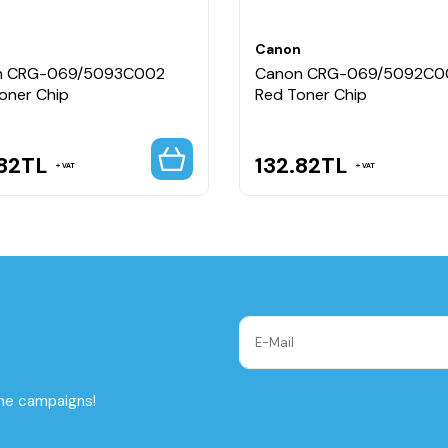
n
Canon
n CRG-069/5093C002
Canon CRG-069/5092C0
Toner Chip
Red Toner Chip
82
TL
132.82
TL
VAT
VAT
the campaigns!