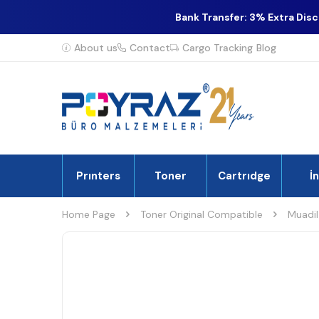
Bank Transfer: 3% Extra Dis
About us
Contact
Cargo Tracking
Blog
Prınters
Toner
Cartrıdge
İ
Home Page
Toner Original Compatible
Muadil