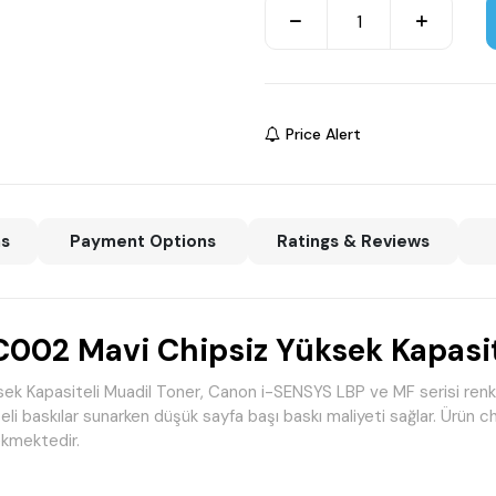
Price Alert
ns
Payment Options
Ratings & Reviews
2 Mavi Chipsiz Yüksek Kapasite
asiteli Muadil Toner, Canon i-SENSYS LBP ve MF serisi renkli laz
eli baskılar sunarken düşük sayfa başı baskı maliyeti sağlar. Ürün chi
ekmektedir.