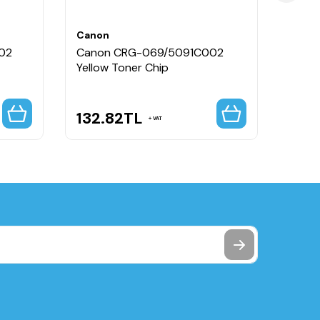
Canon
Cano
02
Canon CRG-069/5091C002
Cano
Yellow Toner Chip
Black
132.82
TL
208
VAT