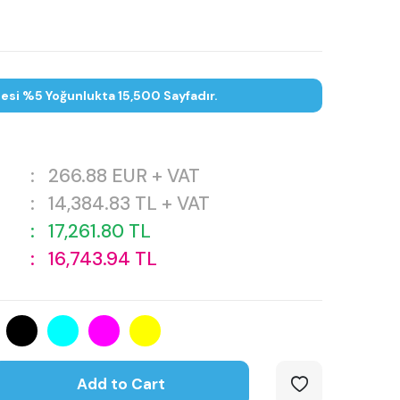
tesi %5 Yoğunlukta 15,500 Sayfadır.
:
266.88
EUR + VAT
:
14,384.83
TL + VAT
:
17,261.80
TL
:
16,743.94
TL
Add to Cart