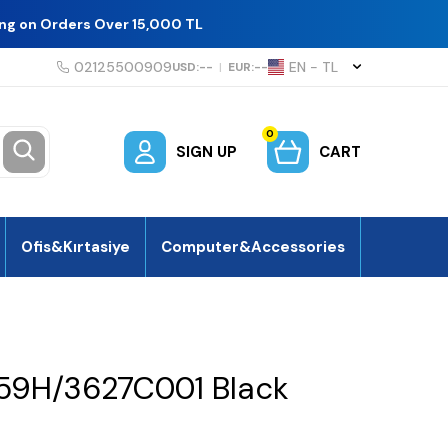
ing on Orders Over 15,000 TL
02125500909
EN − TL
USD:
--
|
EUR:
--
0
SIGN UP
CART
Ofis&Kırtasiye
Computer&Accessories
9H/3627C001 Black