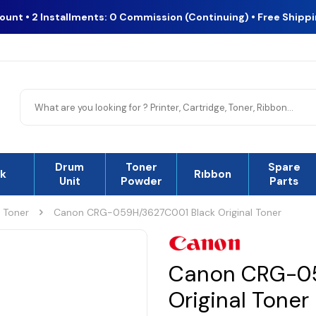
count • 2 Installments: 0 Commission (Continuing) • Free Shipp
Drum
Toner
Spare
nk
Rıbbon
Unit
Powder
Parts
l Toner
Canon CRG-059H/3627C001 Black Original Toner
Canon CRG-05
Original Toner