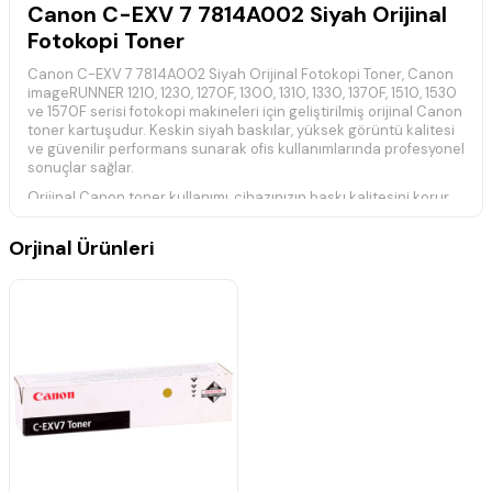
Canon C-EXV 7 7814A002 Siyah Orijinal
Fotokopi Toner
Canon C-EXV 7 7814A002 Siyah Orijinal Fotokopi Toner, Canon
imageRUNNER 1210, 1230, 1270F, 1300, 1310, 1330, 1370F, 1510, 1530
ve 1570F serisi fotokopi makineleri için geliştirilmiş orijinal Canon
toner kartuşudur. Keskin siyah baskılar, yüksek görüntü kalitesi
ve güvenilir performans sunarak ofis kullanımlarında profesyonel
sonuçlar sağlar.
Orijinal Canon toner kullanımı, cihazınızın baskı kalitesini korur,
uzun ömürlü çalışmasına katkı sağlar ve her baskıda tutarlı siyah
çıktılar elde edilmesine yardımcı olur.
Orjinal Ürünleri
Teknik Özellikler
Ürün Kodu:
Canon C-EXV 7 / 7814A002
Ürün Tipi:
Orijinal Fotokopi Toner
Renk:
Siyah
Baskı Teknolojisi:
Lazer
Baskı Kapasitesi:
Yaklaşık 8.300 Sayfa
Özellikler:
Orijinal Canon toner kartuşudur. Keskin siyah
baskılar, yüksek baskı kalitesi ve uzun ömürlü kullanım sağlar.