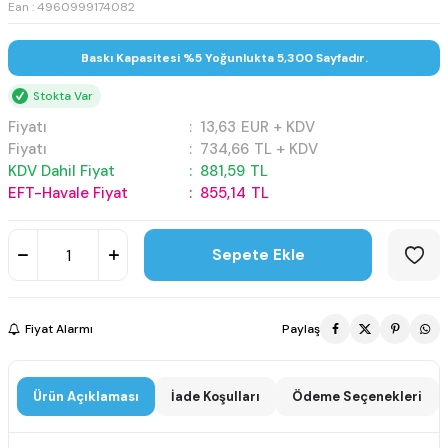
Ean : 4960999174082
Baskı Kapasitesi %5 Yoğunlukta 5,300 Sayfadır.
Stokta Var
Fiyatı
:
13,63
EUR + KDV
Fiyatı
:
734,66
TL + KDV
KDV Dahil Fiyat
:
881,59
TL
EFT-Havale Fiyat
:
855,14
TL
Sepete Ekle
Fiyat Alarmı
Paylaş
Ürün Açıklaması
İade Koşulları
Ödeme Seçenekleri