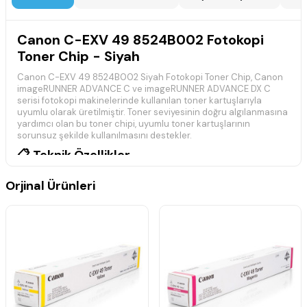
Canon C-EXV 49 8524B002 Fotokopi
Toner Chip - Siyah
Canon C-EXV 49 8524B002 Siyah Fotokopi Toner Chip, Canon
imageRUNNER ADVANCE C ve imageRUNNER ADVANCE DX C
serisi fotokopi makinelerinde kullanılan toner kartuşlarıyla
uyumlu olarak üretilmiştir. Toner seviyesinin doğru algılanmasına
yardımcı olan bu toner chipi, uyumlu toner kartuşlarının
sorunsuz şekilde kullanılmasını destekler.
📋 Teknik Özellikler
Marka:
Muadil
Orjinal Ürünleri
Model:
Canon C-EXV 49
Ürün Kodu:
8524B002
Renk:
Siyah
Ürün Tipi:
Toner Chip
Baskı Teknolojisi:
Lazer
Uyumluluk:
Canon imageRUNNER ADVANCE C ve
imageRUNNER ADVANCE DX C Serisi
Durum:
Muadil
🖨️ Uyumlu Yazıcı Modelleri