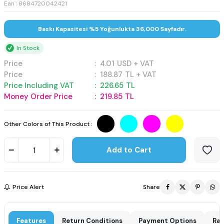
Ean : 8684720042421
Baskı Kapasitesi %5 Yoğunlukta 36,000 Sayfadır.
In Stock
Price
:
4.01
USD + VAT
Price
:
188.87
TL + VAT
Price Including VAT
:
226.65
TL
Money Order Price
:
219.85
TL
Other Colors of This Product :
Add to Cart
Price Alert
Share
Features
Return Conditions
Payment Options
Rat