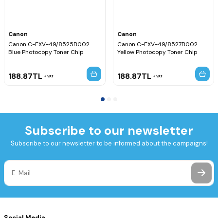
Canon
Canon
Canon C-EXV-49/8525B002
Canon C-EXV-49/8527B002
Blue Photocopy Toner Chip
Yellow Photocopy Toner Chip
188.87
TL
188.87
TL
VAT
VAT
Subscribe to our newsletter
Subscribe to our newsletter to be informed about the campaigns!
Social Media