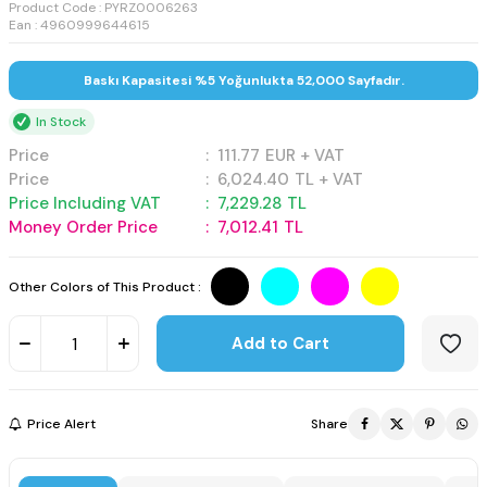
Product Code :
PYRZ0006263
Ean : 4960999644615
Baskı Kapasitesi %5 Yoğunlukta 52,000 Sayfadır.
In Stock
Price
:
111.77
EUR + VAT
Price
:
6,024.40
TL + VAT
Price Including VAT
:
7,229.28
TL
Money Order Price
:
7,012.41
TL
Other Colors of This Product :
Add to Cart
Price Alert
Share