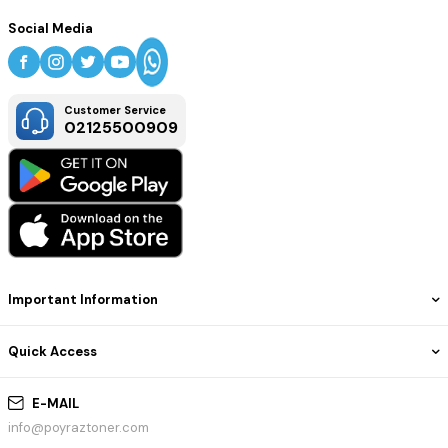
Canon C-EXV 31 2800B002 Kırmızı Orijinal Fotokopi Toneri;
kurumsal ofisler, reklam ajansları, eğitim kurumları ve yüksek
Social Media
hacimli renkli baskı yapan işletmeler için ideal bir çözümdür.
Canlı renk üretimi ve profesyonel baskı kalitesi sayesinde tüm
kurumsal baskı ihtiyaçlarında güvenle kullanılabilir.
Customer Service
02125500909
Important Information
Quick Access
E-MAIL
info@poyraztoner.com