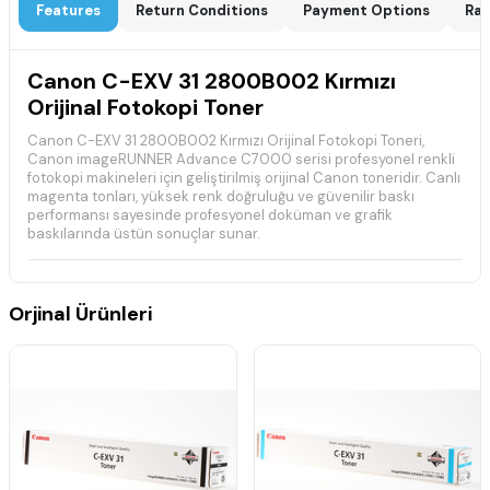
Features
Return Conditions
Payment Options
Rat
Canon C-EXV 31 2800B002 Kırmızı
Orijinal Fotokopi Toner
Canon C-EXV 31 2800B002 Kırmızı Orijinal Fotokopi Toneri,
Canon imageRUNNER Advance C7000 serisi profesyonel renkli
fotokopi makineleri için geliştirilmiş orijinal Canon toneridir. Canlı
magenta tonları, yüksek renk doğruluğu ve güvenilir baskı
performansı sayesinde profesyonel doküman ve grafik
baskılarında üstün sonuçlar sunar.
📋 Teknik Özellikler
Orjinal Ürünleri
✔ Marka:
Canon
✔ Model:
C-EXV 31
✔ Ürün Kodu:
2800B002
✔ Renk:
Kırmızı (Magenta)
✔ Ürün Tipi:
Orijinal Fotokopi Toneri
✔ Baskı Teknolojisi:
Renkli Lazer
✔ Durum:
Sıfır, Orijinal Canon Ürünü
✔ Yaklaşık Baskı Kapasitesi:
%5 doluluk oranına göre
yaklaşık 46.000 sayfa