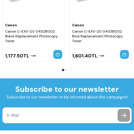
Canon
Canon
Canon C-EXV-21/ 0452B002
Canon C-EXV-21/ 0453B002
Black Replacement Photocopy
Blue Replacement Photocopy
Toner
Toner
1,177.50
TL
1,601.40
TL
VAT
VAT
Subscribe to our newsletter
Subscribe to our newsletter to be informed about the campaigns!