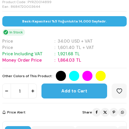
Product Code :
PYRZ0014899
Ean : 8684720003644
Baskı Kapasitesi %5 Yoğunlukta 14,000 Sayfadır.
In Stock
Price
:
34.00
USD + VAT
Price
:
1,601.40
TL + VAT
Price Including VAT
:
1,921.68
TL
Money Order Price
:
1,864.03
TL
Other Colors of This Product :
Add to Cart
Price Alert
Share