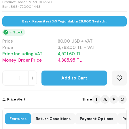
Product Code :
PYRZ0002770
Ean : 8684720004443
Baskı Kapasitesi %5 Yoğunlukta 26,900 Sayfadır.
In Stock
Price
:
80.00
USD + VAT
Price
:
3,768.00
TL + VAT
Price Including VAT
:
4,521.60
TL
Money Order Price
:
4,385.95
TL
Add to Cart
Price Alert
Share
Features
Return Conditions
Payment Options
Rat