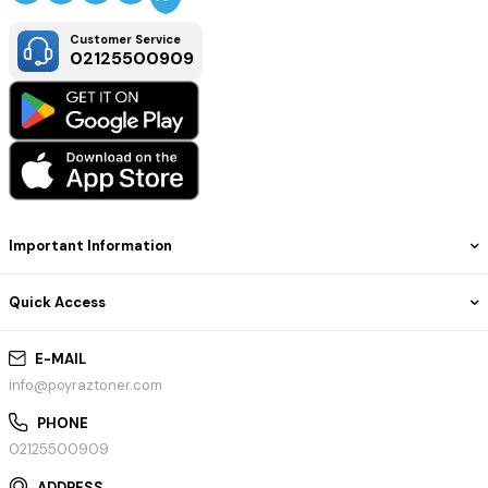
Customer Service
02125500909
Important Information
Quick Access
E-MAIL
info@poyraztoner.com
PHONE
02125500909
ADDRESS