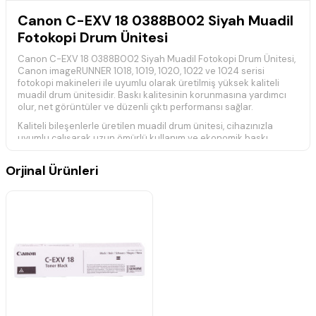
Canon C-EXV 18 0388B002 Siyah Muadil
Fotokopi Drum Ünitesi
Canon C-EXV 18 0388B002 Siyah Muadil Fotokopi Drum Ünitesi,
Canon imageRUNNER 1018, 1019, 1020, 1022 ve 1024 serisi
fotokopi makineleri ile uyumlu olarak üretilmiş yüksek kaliteli
muadil drum ünitesidir. Baskı kalitesinin korunmasına yardımcı
olur, net görüntüler ve düzenli çıktı performansı sağlar.
Kaliteli bileşenlerle üretilen muadil drum ünitesi, cihazınızla
uyumlu çalışarak uzun ömürlü kullanım ve ekonomik baskı
çözümü sunar.
Teknik Özellikler
Orjinal Ürünleri
Ürün Kodu:
Canon C-EXV 18 / 0388B002
Ürün Tipi:
Muadil Fotokopi Drum Ünitesi
Renk:
Siyah
Baskı Teknolojisi:
Lazer
Özellikler:
Yüksek kaliteli muadil drum ünitesidir. Net baskılar,
güvenilir performans ve ekonomik kullanım sağlar.
Uyumlu Fotokopi Makinesi Modelleri