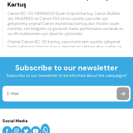
Kartuş
Canon BC-20 0895A003 Siyah Orijinal Kartuş, Canon Bubble
Jet, MultiPASS ve Canon FAX serisi uyumlu yazıcılar için
geliştirilmiş orijinal Canon mürekkep kartuşudur. Keskin siyah
metinler, net belgeler ve güvenilir baskı performansı sunarak ev
ve ofis kullanımları için ideal bir çözümdür.
Orijinal Canon BC-20 kartuş, yazıcınızla tam uyumlu çalışarak
baskı kafasının ömrünü korur, dengeli mürekkep akışı sağlar ve
ilk sayfadan son sayfaya kadar yüksek baskı kalitesi sunar.
Teknik Özellikler
Subscribe to our newsletter
Marka:
Canon
Model:
BC-20
Subscribe to our newsletter to be informed about the campaigns!
Ürün Kodu:
0895A003
Renk:
Siyah
Ürün Tipi:
Orijinal Kartuş
Baskı Teknolojisi:
Mürekkep Püskürtmeli (Bubble Jet)
Baskı Kapasitesi:
Yaklaşık 500 Sayfa (%5 doluluk oranı)
Uyumlu Yazıcı Modelleri
Canon Bubble Jet BJC-2000
Social Media
Canon Bubble Jet BJC-2010
Canon Bubble Jet BJC-2100
Canon Bubble Jet BJC-2110