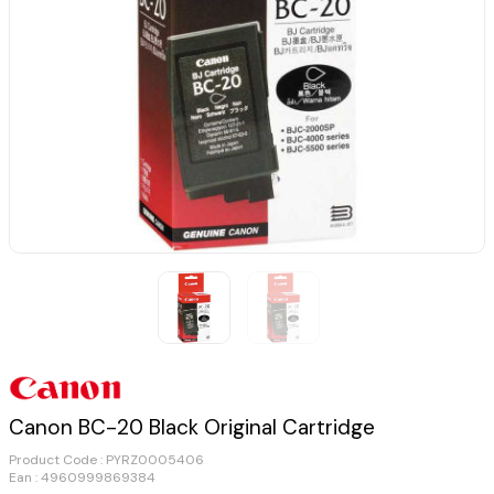
Canon BC-20 Black Original Cartridge
Product Code :
PYRZ0005406
Ean : 4960999869384