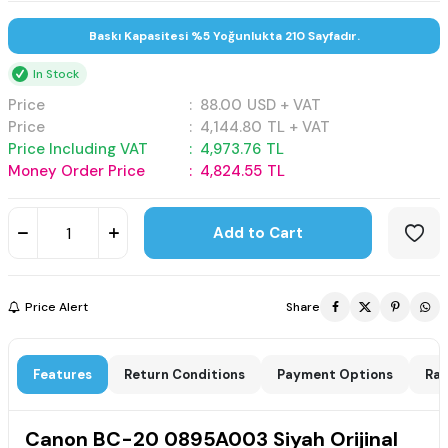
Baskı Kapasitesi %5 Yoğunlukta 210 Sayfadır.
In Stock
Price
:
88.00
USD + VAT
Price
:
4,144.80
TL + VAT
Price Including VAT
:
4,973.76
TL
Money Order Price
:
4,824.55
TL
Add to Cart
Price Alert
Share
Features
Return Conditions
Payment Options
Rat
Canon BC-20 0895A003 Siyah Orijinal