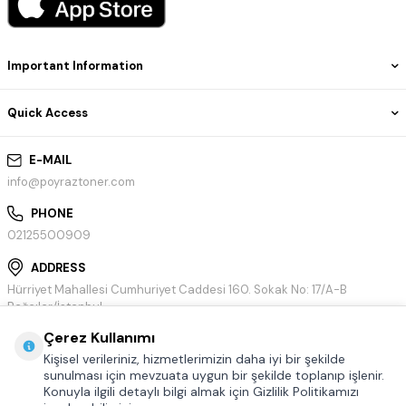
Important Information
Quick Access
E-MAIL
info@poyraztoner.com
PHONE
02125500909
ADDRESS
Hürriyet Mahallesi Cumhuriyet Caddesi 160. Sokak No: 17/A-B
Bağcılar/İstanbul
Çerez Kullanımı
Kişisel verileriniz, hizmetlerimizin daha iyi bir şekilde
sunulması için mevzuata uygun bir şekilde toplanıp işlenir.
Konuyla ilgili detaylı bilgi almak için Gizlilik Politikamızı