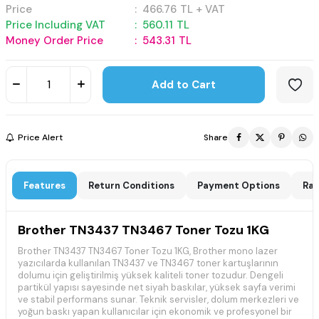
Price
:
466.76
TL + VAT
Price Including VAT
:
560.11
TL
Money Order Price
:
543.31
TL
Add to Cart
Price Alert
Share
Features
Return Conditions
Payment Options
Rat
Brother TN3437 TN3467 Toner Tozu 1KG
Brother TN3437 TN3467 Toner Tozu 1KG, Brother mono lazer
yazıcılarda kullanılan TN3437 ve TN3467 toner kartuşlarının
dolumu için geliştirilmiş yüksek kaliteli toner tozudur. Dengeli
partikül yapısı sayesinde net siyah baskılar, yüksek sayfa verimi
ve stabil performans sunar. Teknik servisler, dolum merkezleri ve
yoğun baskı yapan kullanıcılar için ekonomik ve profesyonel bir