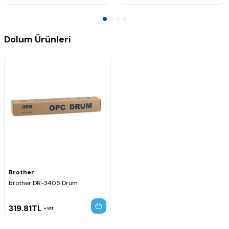
Brother MFC-L6750DW
Brother MFC-L6800DW
Brother MFC-L6800DWT
Brother MFC-L6900D
Brother MFC-L6900DW
Dolum Ürünleri
Brother MFC-L6900DWT
Öne Çıkan Özellikler
TN3437 ve TN3467 toner kartuşlarıyla tam uyumludur.
Net siyah baskılar ve yüksek baskı kalitesi sunar.
Düşük atık oranı ve dengeli toner akışı sağlar.
Profesyonel toner dolum işlemleri için idealdir.
1 KG ekonomik ambalaj ile çok sayıda toner dolumu yapılabilir.
Brother
brother DR-3405 Drum
319.81
TL
VAT