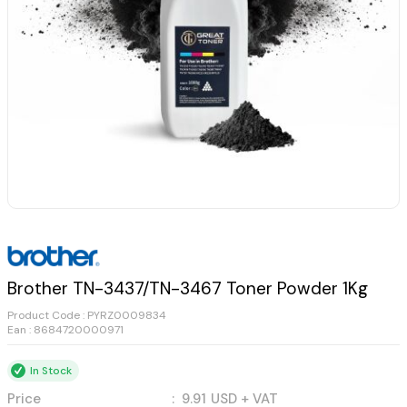
Brother TN-3437/TN-3467 Toner Powder 1Kg
Product Code :
PYRZ0009834
Ean : 8684720000971
In Stock
Price
:
9.91
USD + VAT