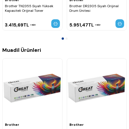
HL-L2361DN
Brother TN2355 Siyah Yüksek
Brother DR2305 Siyah Orijinal
HL-L2365DW
Kapasiteli Orijinal Toner
Drum Ünitesi
HL-L2380DW
Brother MFC-L Serisi
3.415,69
TL
5.951,47
TL
KDV
KDV
MFC-L2700DN
MFC-L2700DW
MFC-L2701DW
MFC-L2703DW
MFC-L2720DW
Muadil Ürünleri
MFC-L2740CW
MFC-L2740DW
Brother
Brother