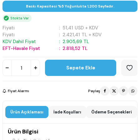
Baskı Kapasitesi %5 Yoğunlukta 1,200 Sayfadır.
Stokta Var
Fiyatı
:
51,41
USD + KDV
Fiyatı
:
2.421,41
TL + KDV
KDV Dahil Fiyat
:
2.905,69
TL
EFT-Havale Fiyat
:
2.818,52
TL
Sepete Ekle
Fiyat Alarmı
Paylaş
Ürün Açıklaması
İade Koşulları
Ödeme Seçenekleri
Ürün Bilgisi