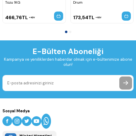
Tozu 1KG
Drum
466,76
TL
173,54
TL
KDV
KDV
E-Bülten Aboneliği
Kampanya ve yeniliklerden haberdar olmak için e-bültenimize abone
olun!
Sosyal Medya
Müşteri Hizmetleri