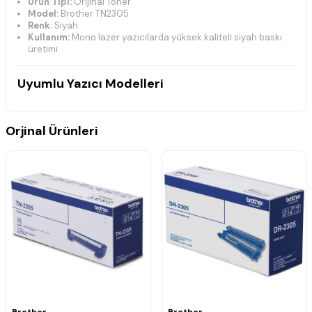
Ürün Tipi:
Orijinal Toner
Model:
Brother TN2305
Renk:
Siyah
Kullanım:
Mono lazer yazıcılarda yüksek kaliteli siyah baskı
üretimi
Uyumlu Yazıcı Modelleri
Brother DCP-L Serisi
DCP-L2500D
Orjinal Ürünleri
DCP-L2520DW
DCP-L2540DN
DCP-L2560CDN
DCP-L2560CDW
DCP-L2560DW
DCP-L2560DN
DCP-L2700DW
Brother HL-L Serisi
HL-L2300D
HL-L2320D
HL-L2321D
HL-L2340DW
HL-L2360DN
HL-L2360DW
Brother
Brother