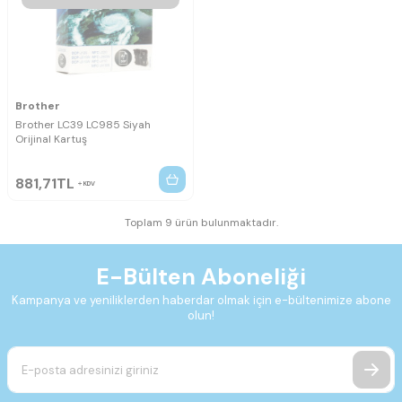
Brother
Brother LC39 LC985 Siyah
Orijinal Kartuş
881,71
TL
KDV
Toplam 9 ürün bulunmaktadır.
E-Bülten Aboneliği
Kampanya ve yeniliklerden haberdar olmak için e-bültenimize abone
olun!