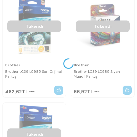
Tükendi
Tükendi
Brother
Brother
Brother LC39 LC985 Sarı Orijinal
Brother LC39 LC985 Siyah
Kartuş
Muadil Kartuş
462,62
TL
66,92
TL
KDV
KDV
Tükendi