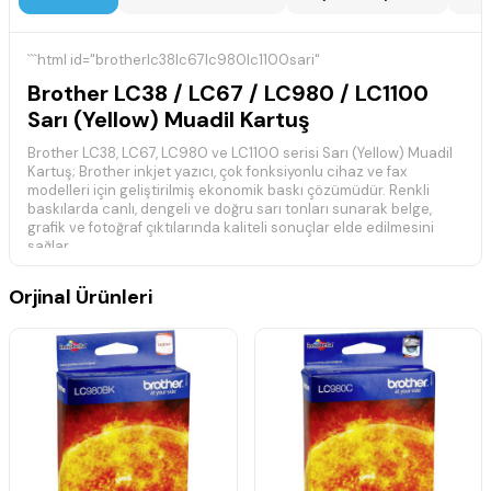
```html id="brotherlc38lc67lc980lc1100sari"
Brother LC38 / LC67 / LC980 / LC1100
Sarı (Yellow) Muadil Kartuş
Brother LC38, LC67, LC980 ve LC1100 serisi Sarı (Yellow) Muadil
Kartuş; Brother inkjet yazıcı, çok fonksiyonlu cihaz ve fax
modelleri için geliştirilmiş ekonomik baskı çözümüdür. Renkli
baskılarda canlı, dengeli ve doğru sarı tonları sunarak belge,
grafik ve fotoğraf çıktılarında kaliteli sonuçlar elde edilmesini
sağlar.
Muadil üretim yapısı sayesinde orijinal kartuşlara uygun maliyetli
Orjinal Ürünleri
bir alternatif sunar. Yazıcı ile uyumlu çalışarak stabil mürekkep
akışı sağlar ve günlük ev/ofis baskılarında güvenilir performans
verir.
LC38 / LC67 / LC980 / LC1100 sarı muadil kartuş, özellikle renkli
dokümanlar ve görsel ağırlıklı baskılarda canlı ve dengeli sarı
tonlar elde edilmesine yardımcı olur.
Ürün Özellikleri
Brother LC38 / LC67 / LC980 / LC1100 serisi ile uyumlu muadil
kartuş