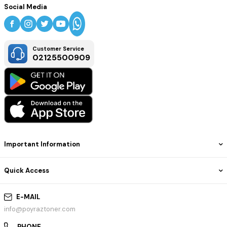
Social Media
```
Customer Service
02125500909
Important Information
Quick Access
E-MAIL
info@poyraztoner.com
PHONE