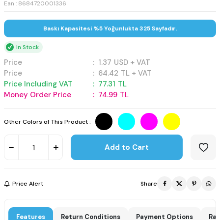
Ean : 8684720001336
Baskı Kapasitesi %5 Yoğunlukta 325 Sayfadır.
In Stock
Price
:
1.37
USD + VAT
Price
:
64.42
TL + VAT
Price Including VAT
:
77.31
TL
Money Order Price
:
74.99
TL
Other Colors of This Product :
Add to Cart
Price Alert
Share
Features
Return Conditions
Payment Options
Rat