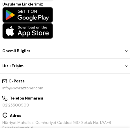
Uygulama Linklerimiz
Önemli Bilgiler
Hızlı Erişim
E-Posta
info@poyraztoner.com
Telefon Numarası
02125500909
Adres
Hürriyet Mahallesi Cumhuriyet Caddesi 160. Sokak No: 17/A-B
Bağcılar/İstanbul