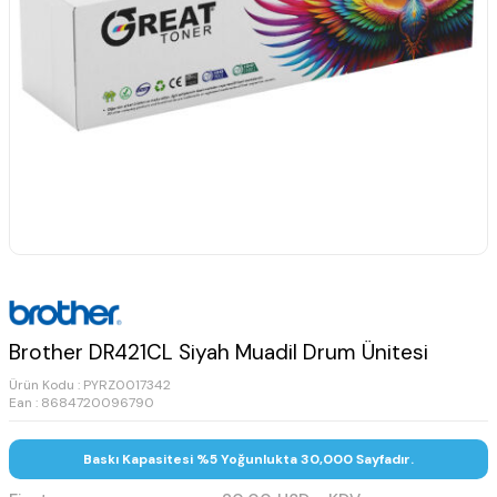
Brother DR421CL Siyah Muadil Drum Ünitesi
Ürün Kodu :
PYRZ0017342
Ean : 8684720096790
Baskı Kapasitesi %5 Yoğunlukta 30,000 Sayfadır.