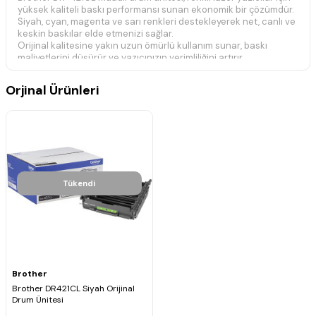
yüksek kaliteli baskı performansı sunan ekonomik bir çözümdür.
Siyah, cyan, magenta ve sarı renkleri destekleyerek net, canlı ve
keskin baskılar elde etmenizi sağlar.
Orijinal kalitesine yakın uzun ömürlü kullanım sunar, baskı
maliyetlerini düşürür ve yazıcınızın verimliliğini artırır.
Ürün Özellikleri
Orjinal Ürünleri
Ürün Muadil Drum Ünitesi
Model Kodu DR-421CL
Kapasite / Ömür Yaklaşık 30.000 sayfa
Desteklenen Renkler Siyah Cyan Magenta Sarı
Yüksek kaliteli muadil üretim profesyonel baskı kalitesi
Uzun ömürlü yapı minimum bakım ihtiyacı
Düşük maliyetli çözüm tam uyumlu performans
Tükendi
Uyumlu Yazıcı Modelleri
Brother DCP Serisi DCP-L8410CDW DCP-L8410CDN
Brother HL Serisi HL-L8260CDW HL-L8360CDW
Brother MFC Serisi MFC-L8690CDW MFC-L8900CDW
Brother
Brother DR421CL Siyah Orijinal
Drum Ünitesi