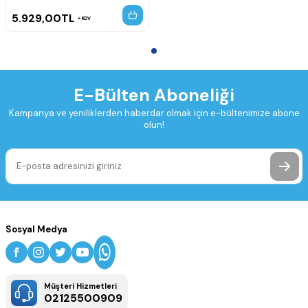
5.929,00
TL
KDV
E-Bülten Aboneliği
Kampanya ve yeniliklerden haberdar olmak için e-bültenimize abone
olun!
Sosyal Medya
Müşteri Hizmetleri
02125500909