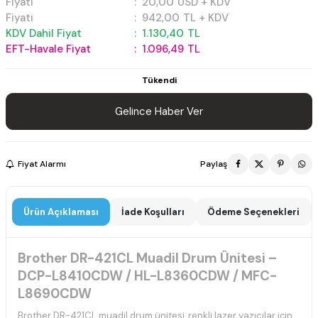
Fiyatı
:
20,00
USD + KDV
Fiyatı
:
942,00
TL + KDV
KDV Dahil Fiyat
:
1.130,40
TL
EFT-Havale Fiyat
:
1.096,49
TL
Tükendi
Gelince Haber Ver
Fiyat Alarmı
Paylaş
Ürün Açıklaması
İade Koşulları
Ödeme Seçenekleri
Brother DR-421CL Muadil Drum Ünitesi –
DCP-L8410CDW / HL-L8360CDW / MFC-
L8690CDW
Brother DR-421CL muadil drum ünitesi, renkli lazer yazıcılar için