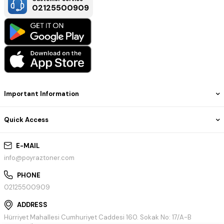
02125500909
Important Information
Quick Access
E-MAIL
info@poyraztoner.com
PHONE
02125500909
ADDRESS
Hürriyet Mahallesi Cumhuriyet Caddesi 160. Sokak No: 17/A-B