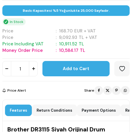
Baskı Kapasitesi %5 Yoğunlukta 25,000 Sayfadır.
In Stock
Price
:
168.70
EUR + VAT
Price
:
9,092.93
TL + VAT
Price Including VAT
:
10,911.52
TL
Money Order Price
:
10,584.17
TL
Add to Cart
Price Alert
Share
Features
Return Conditions
Payment Options
Rat
Brother DR3115 Siyah Orijinal Drum