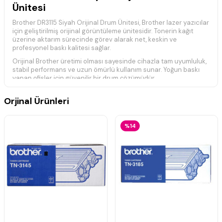
Ünitesi
Brother DR3115 Siyah Orijinal Drum Ünitesi, Brother lazer yazıcılar
için geliştirilmiş orijinal görüntüleme ünitesidir. Tonerin kağıt
üzerine aktarım sürecinde görev alarak net, keskin ve
profesyonel baskı kalitesi sağlar.
Orijinal Brother üretimi olması sayesinde cihazla tam uyumluluk,
stabil performans ve uzun ömürlü kullanım sunar. Yoğun baskı
yapan ofisler için güvenilir bir drum çözümüdür.
Düzenli ve kaliteli çıktı gerektiren iş ortamlarında baskı
Orjinal Ürünleri
sürekliliğini destekler.
Ürün Özellikleri
%14
Brother DR3115 orijinal drum ünitesi
Net ve keskin baskı kalitesi
Uzun ömürlü kullanım
Stabil ve güvenilir performans
Orijinal Brother üretimi
Yüksek baskı kapasitesi
Kolay kurulum ve tam uyumluluk
Uyumlu Yazıcı Modelleri
Brother DCP Serisi