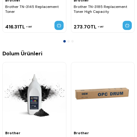
Brother
Brother
MFC-8860DN
MFC-8860N
Brother TN-3145 Replacement
Brother TN-3185 Replacement
Toner
MFC-8870DW
Toner High Capacity
Özet:
Brother DR3115 Siyah Orijinal Drum Ünitesi, yüksek baskı
kalitesi, uzun ömür ve güvenilir performans sunan orijinal drum
416.31
TL
273.70
TL
VAT
VAT
çözümüdür.
Dolum Ürünleri
Brother
Brother