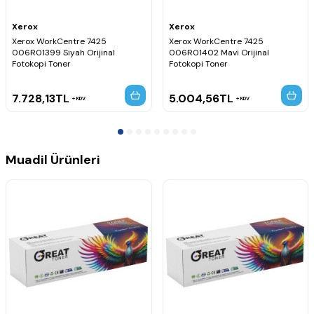
Xerox
Xerox
Xerox WorkCentre 7425
Xerox WorkCentre 7425
006R01399 Siyah Orijinal
006R01402 Mavi Orijinal
Fotokopi Toner
Fotokopi Toner
7.728,13
TL
5.004,56
TL
KDV
KDV
Muadil Ürünleri