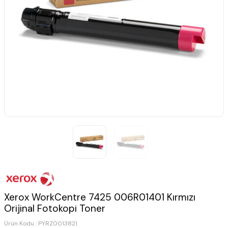
Xerox WorkCentre 7425 006R01401 Kırmızı
Orijinal Fotokopi Toner
Ürün Kodu :
PYRZ0013821