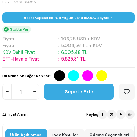
Ean : 95205614015
Baskı Kapasitesi %5 Yoğunlukta 15,000 Sayfadır.
Stokta Var
Fiyatı
:
106,25
USD + KDV
Fiyatı
:
5.004,56
TL + KDV
KDV Dahil Fiyat
:
6.005,48
TL
EFT-Havale Fiyat
:
5.825,31
TL
Bu Ürüne Ait Diğer Renkler :
Sepete Ekle
Fiyat Alarmı
Paylaş
Ürün Açıklaması
İade Koşulları
Ödeme Seçenekleri