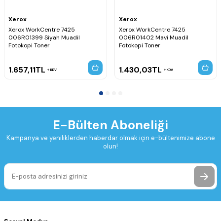
Xerox
Xerox
Xerox WorkCentre 7425
Xerox WorkCentre 7425
006R01399 Siyah Muadil
006R01402 Mavi Muadil
Fotokopi Toner
Fotokopi Toner
1.657,11
TL
1.430,03
TL
KDV
KDV
E-Bülten Aboneliği
Kampanya ve yeniliklerden haberdar olmak için e-bültenimize abone
olun!