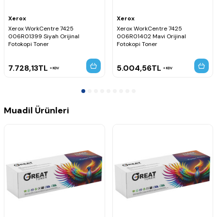
Xerox
Xerox
Xerox WorkCentre 7425
Xerox WorkCentre 7425
006R01399 Siyah Orijinal
006R01402 Mavi Orijinal
Fotokopi Toner
Fotokopi Toner
7.728,13
TL
5.004,56
TL
KDV
KDV
Muadil Ürünleri