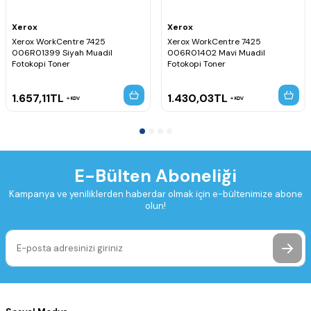
Xerox
Xerox
Xerox WorkCentre 7425
Xerox WorkCentre 7425
006R01399 Siyah Muadil
006R01402 Mavi Muadil
Fotokopi Toner
Fotokopi Toner
1.657,11
TL
1.430,03
TL
KDV
KDV
E-Bülten Aboneliği
Kampanya ve yeniliklerden haberdar olmak için e-bültenimize abone
olun!