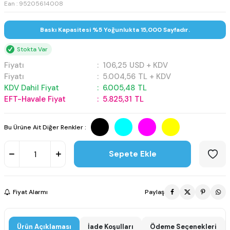
Ean : 95205614008
Baskı Kapasitesi %5 Yoğunlukta 15,000 Sayfadır.
Stokta Var
Fiyatı
:
106,25
USD + KDV
Fiyatı
:
5.004,56
TL + KDV
KDV Dahil Fiyat
:
6.005,48
TL
EFT-Havale Fiyat
:
5.825,31
TL
Bu Ürüne Ait Diğer Renkler :
Sepete Ekle
Fiyat Alarmı
Paylaş
Ürün Açıklaması
İade Koşulları
Ödeme Seçenekleri