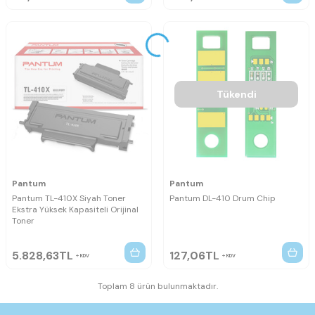
Tükendi
Pantum
Pantum
Pantum TL-410X Siyah Toner
Pantum DL-410 Drum Chip
Ekstra Yüksek Kapasiteli Orijinal
Toner
5.828,63
TL
127,06
TL
KDV
KDV
Toplam 8 ürün bulunmaktadır.