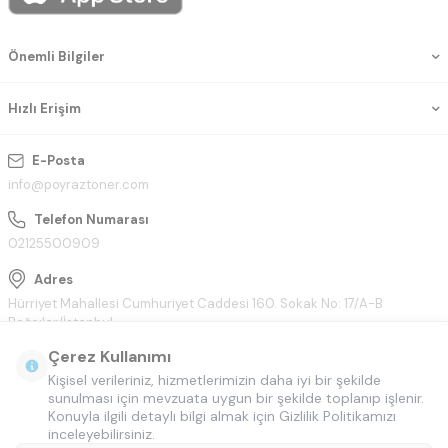
Önemli Bilgiler
Hızlı Erişim
E-Posta
info@poyraztoner.com
Telefon Numarası
02125500909
Adres
Hürriyet Mahallesi Cumhuriyet Caddesi 160. Sokak No: 17/A-B
Bağcılar/İstanbul
Çerez Kullanımı
Kişisel verileriniz, hizmetlerimizin daha iyi bir şekilde
sunulması için mevzuata uygun bir şekilde toplanıp işlenir.
Konuyla ilgili detaylı bilgi almak için Gizlilik Politikamızı
inceleyebilirsiniz.