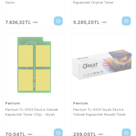
Yazıcı
Kapasiteli Orijinal Toner
7.636,32
TL
5.285,25
TL
KDV
KDV
Pantum
Pantum
Pantum TL-410X Ekstra Yüksek
Pantum TL-410X Siyah Ekstra
Kapasiteli Toner Chip - Siyah
Yüksek Kapasiteli Muadil Toner
70,54
TL
259,05
TL
KDV
KDV