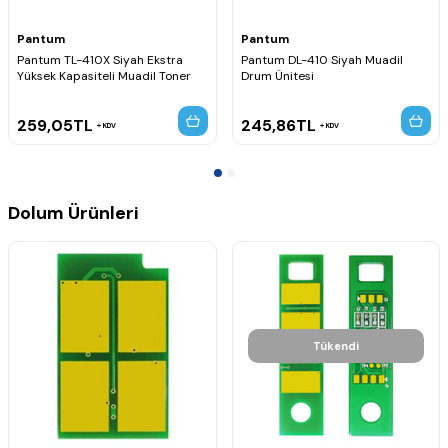
Pantum
Pantum
Pantum TL-410X Siyah Ekstra
Pantum DL-410 Siyah Muadil
Yüksek Kapasiteli Muadil Toner
Drum Ünitesi
259,05
TL
245,86
TL
KDV
KDV
Dolum Ürünleri
Tükendi