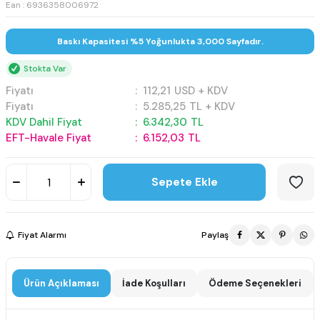
Ean : 6936358006972
Baskı Kapasitesi %5 Yoğunlukta 3,000 Sayfadır.
Stokta Var
Fiyatı
:
112,21
USD + KDV
Fiyatı
:
5.285,25
TL + KDV
KDV Dahil Fiyat
:
6.342,30
TL
EFT-Havale Fiyat
:
6.152,03
TL
Sepete Ekle
Fiyat Alarmı
Paylaş
Ürün Açıklaması
İade Koşulları
Ödeme Seçenekleri