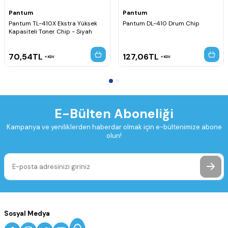
Pantum
Pantum
Pantum TL-410X Ekstra Yüksek
Pantum DL-410 Drum Chip
Kapasiteli Toner Chip - Siyah
70,54
TL
127,06
TL
KDV
KDV
E-Bülten Aboneliği
Kampanya ve yeniliklerden haberdar olmak için e-bültenimize abone
olun!
Sosyal Medya