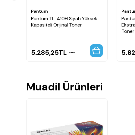
Pantum
Pant
Pantum TL-410H Siyah Yüksek
Pantu
Kapasiteli Orijinal Toner
Ekstra
Toner
5.285,25
TL
5.8
KDV
Muadil Ürünleri