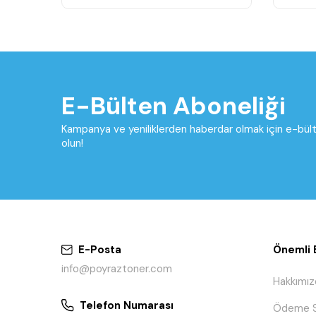
E-Bülten Aboneliği
Kampanya ve yeniliklerden haberdar olmak için e-bü
olun!
E-Posta
Önemli B
info@poyraztoner.com
Hakkımız
Telefon Numarası
Ödeme S