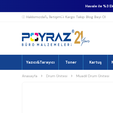
Havale ile %3 E
Hakkımızda
İletişim
Kargo Takip
Blog
Bayi Ol
Yazıcı&Tarayıcı
Toner
Kartuş
Anasayfa
Drum Ünitesi
Muadil Drum Ünitesi