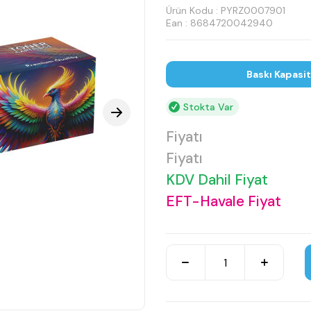
Ürün Kodu :
PYRZ0007901
Ean : 8684720042940
Baskı Kapasi
Stokta Var
Fiyatı
Fiyatı
KDV Dahil Fiyat
EFT-Havale Fiyat