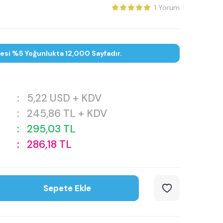
1 Yorum
tesi %5 Yoğunlukta 12,000 Sayfadır.
:
5,22
USD + KDV
:
245,86
TL + KDV
:
295,03
TL
:
286,18
TL
Sepete Ekle