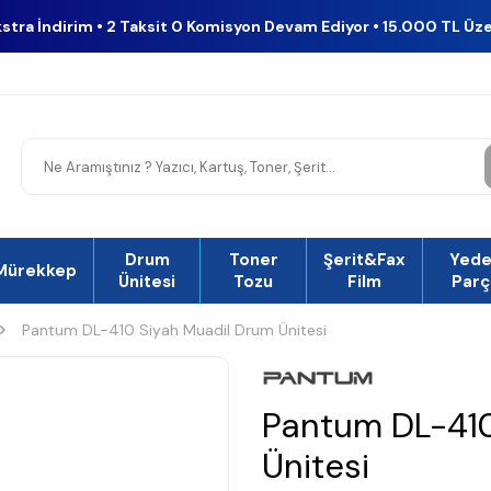
kstra İndirim • 2 Taksit 0 Komisyon Devam Ediyor • 15.000 TL Üz
Drum
Toner
Şerit&Fax
Yed
Mürekkep
Ünitesi
Tozu
Film
Parç
Pantum DL-410 Siyah Muadil Drum Ünitesi
Pantum DL-410
Ünitesi