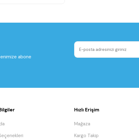
ltenimize abone
ilgiler
Hızlı Erişim
da
Mağaza
eçenekleri
Kargo Takip