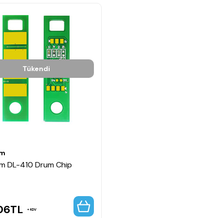
Tükendi
um
m DL-410 Drum Chip
06
TL
KDV