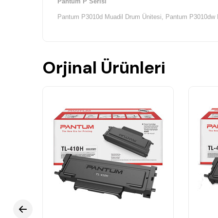
Pantum P Serisi
Pantum P3010d Muadil Drum Ünitesi,
Pantum P3010dw M
Orjinal Ürünleri