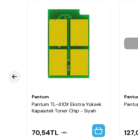
Pantum
Pant
Pantum TL-410X Ekstra Yüksek
Pantu
Kapasiteli Toner Chip - Siyah
70,54
TL
127,
KDV