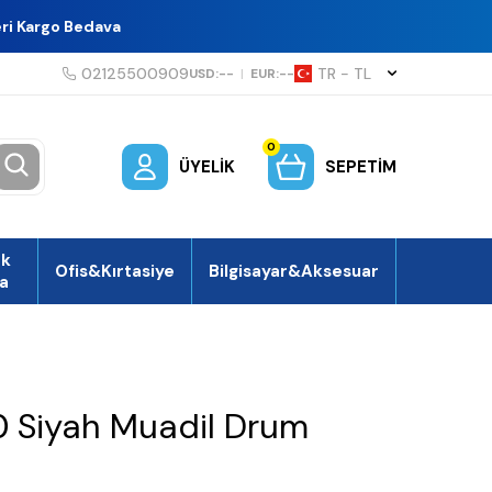
eri Kargo Bedava
02125500909
TR − TL
USD:
--
|
EUR:
--
0
ÜYELIK
SEPETIM
ek
Ofis&Kırtasiye
Bilgisayar&Aksesuar
a
 Siyah Muadil Drum