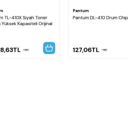
um
Pantum
m TL-410X Siyah Toner
Pantum DL-410 Drum Chip
 Yüksek Kapasiteli Orijinal
28,63
TL
127,06
TL
KDV
KDV