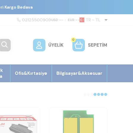
eri Kargo Bedava
02125500909
TR − TL
USD:
--
|
EUR:
--
0
ÜYELIK
SEPETIM
ek
Ofis&Kırtasiye
Bilgisayar&Aksesuar
a