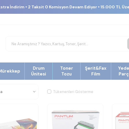
kstra İndirim • 2 Taksit 0 Komisyon Devam Ediyor • 15.000 TL Üz
Drum
Toner
Şerit&Fax
Yed
Mürekkep
Ünitesi
Tozu
Film
Parç
Tükenenleri Gösterme