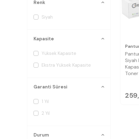
Renk
Siyah
Kapasite
Pant
Yüksek Kapasite
Pantu
Siyah
Ekstra Yüksek Kapasite
Kapasi
Toner
Garanti Süresi
259
1 Yıl
2 Yıl
Durum