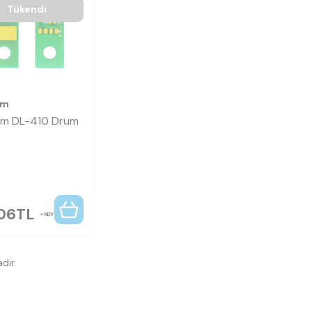
Tükendi
um
um DL-410 Drum
,06
TL
KDV
dır.