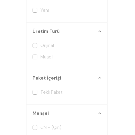
Yeni
Üretim Türü
Orijinal
Muadil
Paket İçeriği
Tekli Paket
Menşei
CN - (Çin)