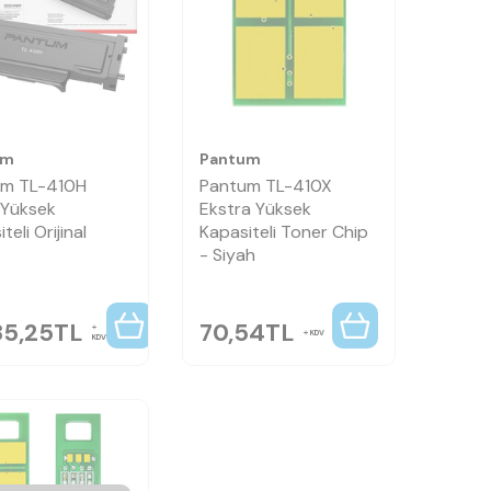
um
Pantum
um TL-410H
Pantum TL-410X
 Yüksek
Ekstra Yüksek
teli Orijinal
Kapasiteli Toner Chip
- Siyah
85,25
TL
70,54
TL
KDV
KDV