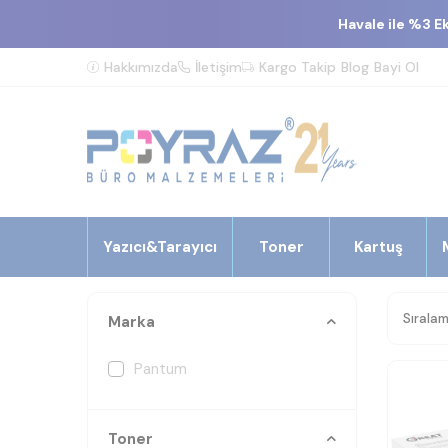
Havale ile %3 E
Hakkımızda
İletişim
Kargo Takip
Blog
Bayi Ol
Yazıcı&Tarayıcı
Toner
Kartuş
Marka
Pantum
Toner