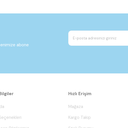
ltenimize abone
ilgiler
Hızlı Erişim
da
Mağaza
eçenekleri
Kargo Takip