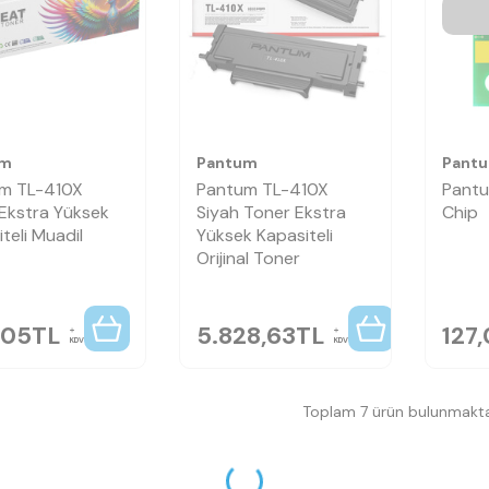
um
Pantum
Pant
m TL-410X
Pantum TL-410X
Pant
 Ekstra Yüksek
Siyah Toner Ekstra
Chip
teli Muadil
Yüksek Kapasiteli
Orijinal Toner
,05
TL
5.828,63
TL
127
KDV
KDV
Toplam 7 ürün bulunmakta