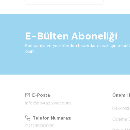
E-Bülten Aboneliği
Kampanya ve yeniliklerden haberdar olmak için e-bü
olun!
E-Posta
Önemli B
info@poyraztoner.com
Hakkımız
Telefon Numarası
Ödeme S
02125500909