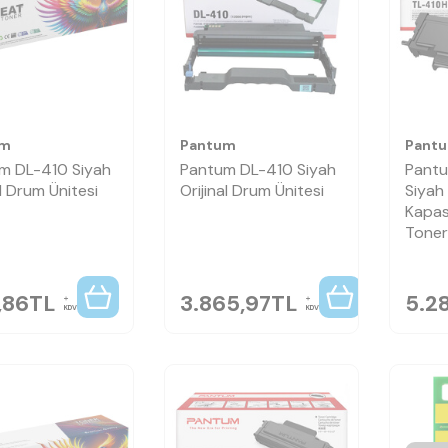
um
Pantum
Pant
m DL-410 Siyah
Pantum DL-410 Siyah
Pant
l Drum Ünitesi
Orijinal Drum Ünitesi
Siyah
Kapasi
Toner
,86
TL
3.865,97
TL
5.2
KDV
KDV