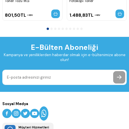
Toner Tozu 1KG
Fotokopi Toner
801,50
TL
1.488,83
TL
KDV
KDV
E-Bülten Aboneliği
Kampanya ve yeniliklerden haberdar olmak için e-bültenimize abone
olun!
Sosyal Medya
Müşteri Hizmetleri