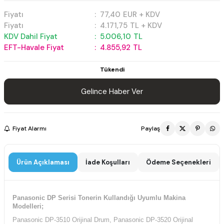
Fiyatı
:
77,40
EUR + KDV
Fiyatı
:
4.171,75
TL + KDV
KDV Dahil Fiyat
:
5.006,10
TL
EFT-Havale Fiyat
:
4.855,92
TL
Tükendi
Gelince Haber Ver
Fiyat Alarmı
Paylaş
Ürün Açıklaması
İade Koşulları
Ödeme Seçenekleri
Panasonic DP Serisi Tonerin Kullandığı Uyumlu Makina
Modelleri;
Panasonic DP-3510 Orijinal Drum, Panasonic DP-3520 Orijinal