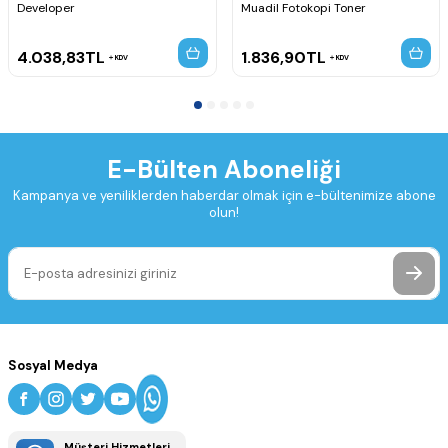
Developer
Muadil Fotokopi Toner
4.038,83
TL
1.836,90
TL
KDV
KDV
E-Bülten Aboneliği
Kampanya ve yeniliklerden haberdar olmak için e-bültenimize abone
olun!
Sosyal Medya
Müşteri Hizmetleri