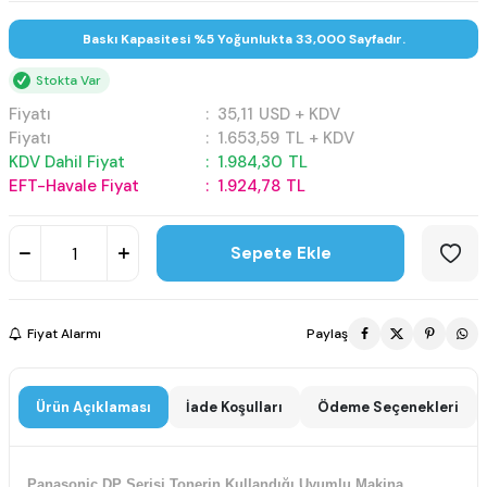
Baskı Kapasitesi %5 Yoğunlukta 33,000 Sayfadır.
Stokta Var
Fiyatı
:
35,11
USD + KDV
Fiyatı
:
1.653,59
TL + KDV
KDV Dahil Fiyat
:
1.984,30
TL
EFT-Havale Fiyat
:
1.924,78
TL
Sepete Ekle
Fiyat Alarmı
Paylaş
Ürün Açıklaması
İade Koşulları
Ödeme Seçenekleri
Panasonic DP Serisi Tonerin Kullandığı Uyumlu Makina