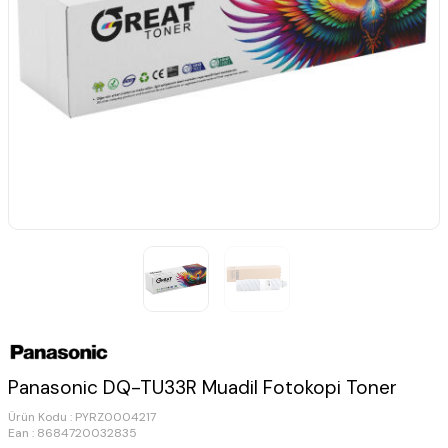
Panasonic DQ-TU33R Muadil Fotokopi Toner
Ürün Kodu :
PYRZ0004217
Ean : 8684720032835