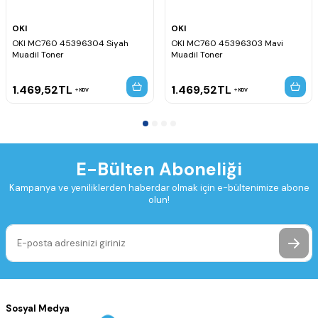
OKI
OKI
OKI MC760 45396304 Siyah
OKI MC760 45396303 Mavi
Muadil Toner
Muadil Toner
1.469,52
TL
1.469,52
TL
KDV
KDV
E-Bülten Aboneliği
Kampanya ve yeniliklerden haberdar olmak için e-bültenimize abone
olun!
Sosyal Medya