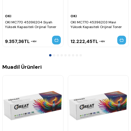
OKI
OKI
OKI MC770 45396204 Siyah
OKI MC770 45396203 Mavi
Yüksek Kapasiteli Orijinal Toner
Yüksek Kapasiteli Orijinal Toner
9.357,36
TL
12.222,45
TL
KDV
KDV
Muadil Ürünleri