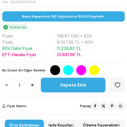
Ean : 5031713057635
Baskı Kapasitesi %5 Yoğunlukta 15,000 Sayfadır.
Stokta Var
Fiyatı
:
198,67
USD + KDV
Fiyatı
:
9.357,36
TL + KDV
KDV Dahil Fiyat
:
11.228,83
TL
EFT-Havale Fiyat
:
10.891,96
TL
Bu Ürüne Ait Diğer Renkler :
Sepete Ekle
Fiyat Alarmı
Paylaş
Ürün Açıklaması
İade Koşulları
Ödeme Seçenekleri