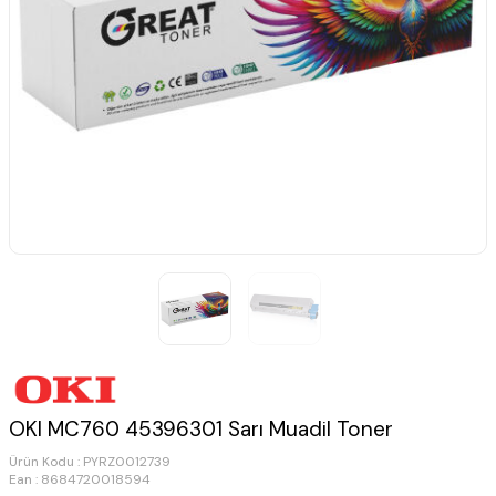
OKI MC760 45396301 Sarı Muadil Toner
Ürün Kodu :
PYRZ0012739
Ean : 8684720018594