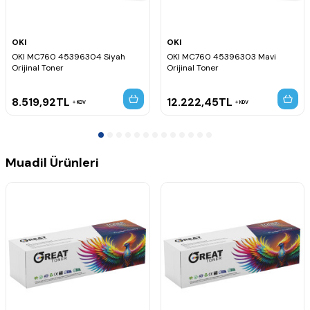
OKI
OKI
OKI MC760 45396304 Siyah
OKI MC760 45396303 Mavi
Orijinal Toner
Orijinal Toner
8.519,92
TL
12.222,45
TL
KDV
KDV
Muadil Ürünleri