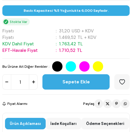
Baskı Kapasitesi %5 Yoğunlukta 6,000 Sayfadır.
Stokta Var
Fiyatı
:
31,20
USD + KDV
Fiyatı
:
1.469,52
TL + KDV
KDV Dahil Fiyat
:
1.763,42
TL
EFT-Havale Fiyat
:
1.710,52
TL
Bu Ürüne Ait Diğer Renkler :
Sepete Ekle
Fiyat Alarmı
Paylaş
Ürün Açıklaması
İade Koşulları
Ödeme Seçenekleri