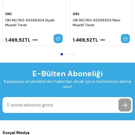
OKI
OKI
OKI MC760 45396304 Siyah
OKI MC760 45396303 Mavi
Muadil Toner
Muadil Toner
1.469,52
TL
1.469,52
TL
KDV
KDV
E-Bülten Aboneliği
Kampanya ve yeniliklerden haberdar olmak için e-bültenimize abone
olun!
Sosyal Medya