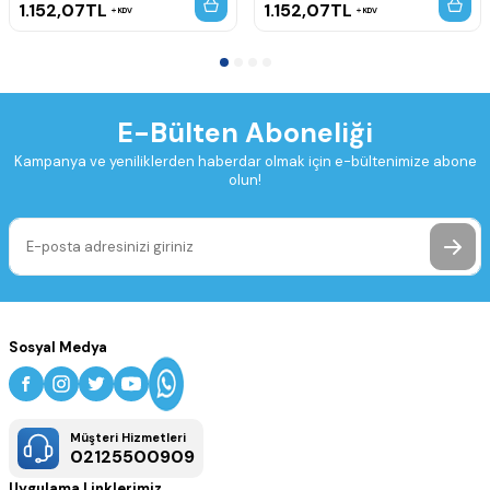
1.152,07
TL
1.152,07
TL
KDV
KDV
E-Bülten Aboneliği
Kampanya ve yeniliklerden haberdar olmak için e-bültenimize abone
olun!
Sosyal Medya
Müşteri Hizmetleri
02125500909
Uygulama Linklerimiz