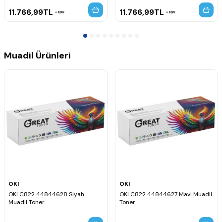
11.766,99
TL
11.766,99
TL
KDV
KDV
Muadil Ürünleri
OKI
OKI
OKI C822 44844628 Siyah
OKI C822 44844627 Mavi Muadil
Muadil Toner
Toner