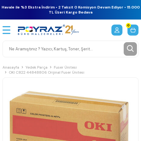
Havale ile %3 Ekstra İndirim • 2 Taksit 0 Komisyon Devam Ediyor • 15.000
TL Üzeri Kargo Bedava
0
Anasayfa
Yedek Parça
Fuser Ünitesi
OKI C822 44848806 Orijinal Fuser Ünitesi