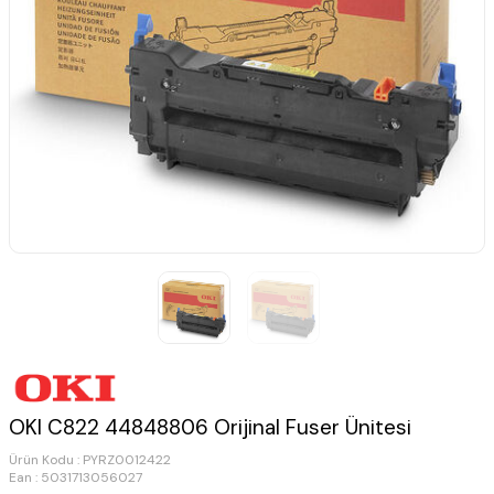
OKI C822 44848806 Orijinal Fuser Ünitesi
Ürün Kodu :
PYRZ0012422
Ean : 5031713056027