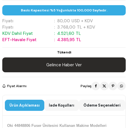
Baskı Kapasitesi %5 Yoğunlukta 100,000 Sayfadır.
Fiyatı
:
80,00
USD + KDV
Fiyatı
:
3.768,00
TL + KDV
KDV Dahil Fiyat
:
4.521,60
TL
EFT-Havale Fiyat
:
4.385,95
TL
Tükendi
Gelince Haber Ver
Fiyat Alarmı
Paylaş
Ürün Açıklaması
İade Koşulları
Ödeme Seçenekleri
Oki 44848806 Fuser Ünitesini Kullanan Makine Modelleri