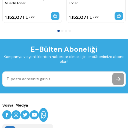
Muadil Toner
Toner
1.152,07
TL
1.152,07
TL
KDV
KDV
E-Bülten Aboneliği
Kampanya ve yeniliklerden haberdar olmak için e-bültenimize abone
olun!
Sosyal Medya