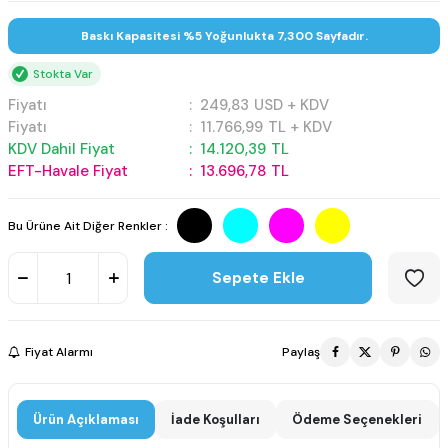
Baskı Kapasitesi %5 Yoğunlukta 7,300 Sayfadır.
Stokta Var
Fiyatı
:
249,83
USD + KDV
Fiyatı
:
11.766,99
TL + KDV
KDV Dahil Fiyat
:
14.120,39
TL
EFT-Havale Fiyat
:
13.696,78
TL
Bu Ürüne Ait Diğer Renkler :
Sepete Ekle
Fiyat Alarmı
Paylaş
Ürün Açıklaması
İade Koşulları
Ödeme Seçenekleri