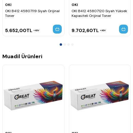
OKI
OKI
OKI B412 45807119 Siyah Orijinal
OKI B412 45807120 Siyah Yüksek
Toner
Kapasiteli Orijinal Toner
5.652,00
TL
9.702,60
TL
KDV
KDV
Muadil Ürünleri