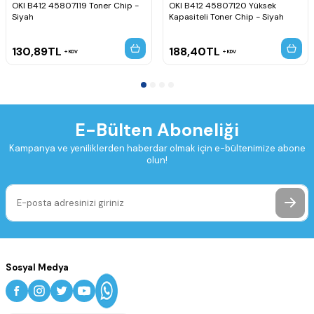
OKI B412 45807119 Toner Chip -
OKI B412 45807120 Yüksek
Siyah
Kapasiteli Toner Chip - Siyah
130,89
TL
188,40
TL
KDV
KDV
E-Bülten Aboneliği
Kampanya ve yeniliklerden haberdar olmak için e-bültenimize abone
olun!
Sosyal Medya