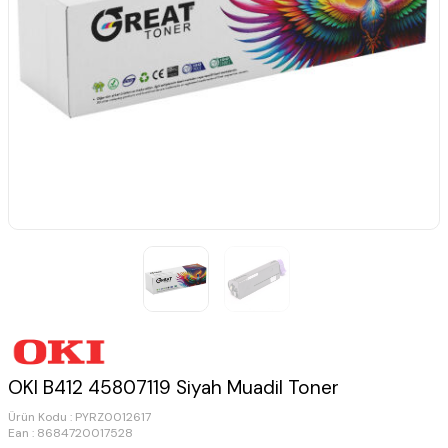
OKI B412 45807119 Siyah Muadil Toner
Ürün Kodu :
PYRZ0012617
Ean : 8684720017528