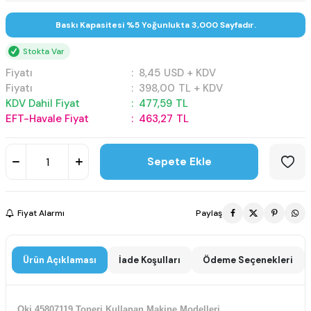
Baskı Kapasitesi %5 Yoğunlukta 3,000 Sayfadır.
Stokta Var
Fiyatı
:
8,45
USD + KDV
Fiyatı
:
398,00
TL + KDV
KDV Dahil Fiyat
:
477,59
TL
EFT-Havale Fiyat
:
463,27
TL
Sepete Ekle
Fiyat Alarmı
Paylaş
Ürün Açıklaması
İade Koşulları
Ödeme Seçenekleri
Oki 45807119 Toneri Kullanan Makine Modelleri