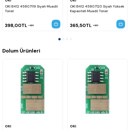
OKI
OKI
OKI B412 45807119 Siyah Muadil
OKI B412 45807120 Siyah Yüksek
Toner
Kapasiteli Muadil Toner
398,00
TL
365,50
TL
KDV
KDV
Dolum Ürünleri
OKI
OKI