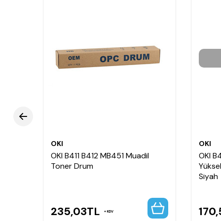
OKI
OKI
OKI B411 B412 MB451 Muadil
OKI B
Toner Drum
Yüksek
Siyah
235,03
TL
170,
KDV