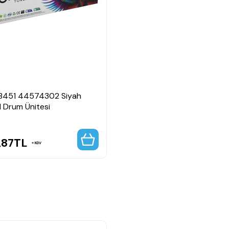
B451 44574302 Siyah
l Drum Ünitesi
,87
TL
KDV