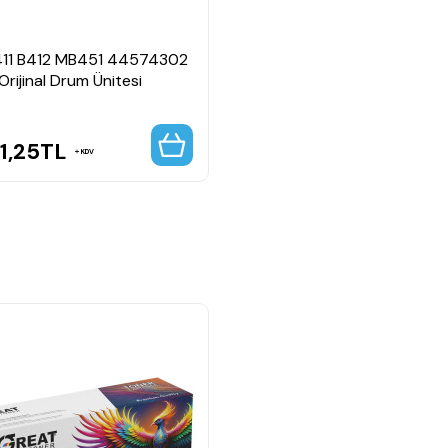
411 B412 MB451 44574302
Orijinal Drum Ünitesi
1,25
TL
KDV