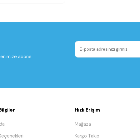
ltenimize abone
ilgiler
Hızlı Erişim
da
Mağaza
eçenekleri
Kargo Takip