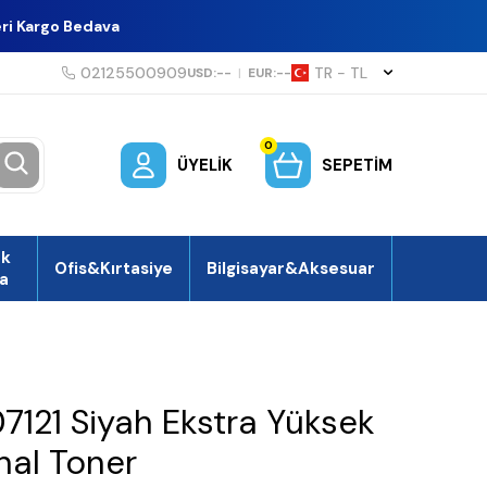
eri Kargo Bedava
02125500909
TR − TL
USD:
--
|
EUR:
--
0
ÜYELIK
SEPETIM
ek
Ofis&Kırtasiye
Bilgisayar&Aksesuar
a
7121 Siyah Ekstra Yüksek
inal Toner