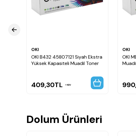
OKI
OKI
OKI B432 45807121 Siyah Ekstra
OKI M
Yüksek Kapasiteli Muadil Toner
Muadi
409,30
TL
990
KDV
Dolum Ürünleri