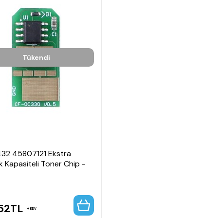
Tükendi
432 45807121 Ekstra
 Kapasiteli Toner Chip -
52
TL
KDV