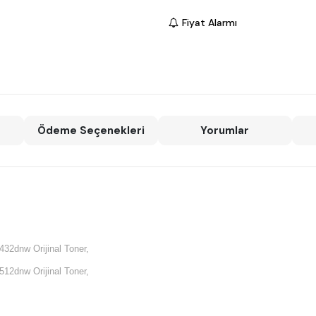
Fiyat Alarmı
Ödeme Seçenekleri
Yorumlar
432dnw Orijinal Toner,
512dnw Orijinal Toner,