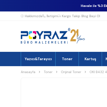
Havale ile %3 E
Hakkımızda
İletişim
Kargo Takip
Blog
Bayi Ol
Yazıcı&Tarayıcı
Toner
Kartuş
Anasayfa
Toner
Orijinal Toner
OKI B432 45