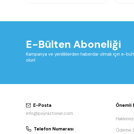
E-Bülten Aboneliği
Kampanya ve yeniliklerden haberdar olmak için e-bü
olun!
E-Posta
Önemli B
info@poyraztoner.com
Hakkımız
Telefon Numarası
Ödeme S