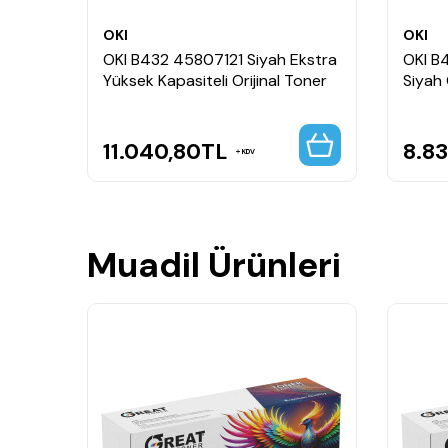
OKI
OKI
OKI B432 45807121 Siyah Ekstra
OKI B
Yüksek Kapasiteli Orijinal Toner
Siyah 
11.040,80
TL
8.83
KDV
Muadil Ürünleri