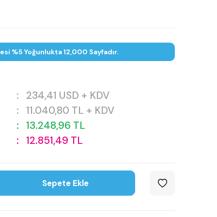
tesi %5 Yoğunlukta 12,000 Sayfadır.
:
234,41
USD + KDV
:
11.040,80
TL + KDV
:
13.248,96
TL
:
12.851,49
TL
Sepete Ekle