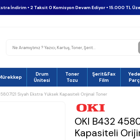
kstra İndirim • 2 Taksit 0 Komisyon Devam Ediyor • 15.000 TL Üz
Drum
Toner
Şerit&Fax
Yed
Mürekkep
Ünitesi
Tozu
Film
Parç
807121 Siyah Ekstra Yüksek Kapasiteli Orijinal Toner
OKI B432 4580
Kapasiteli Orij