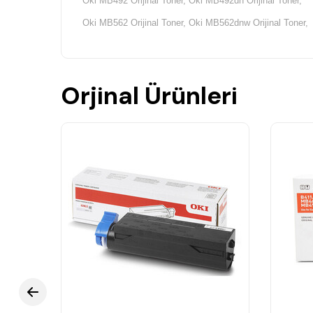
Oki MB492 Orijinal Toner, Oki MB492dn Orijinal Toner,
Oki MB562 Orijinal Toner, Oki MB562dnw Orijinal Toner,
Orjinal Ürünleri