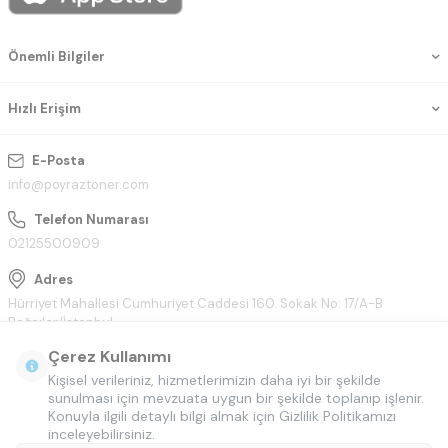
Önemli Bilgiler
Hızlı Erişim
E-Posta
info@poyraztoner.com
Telefon Numarası
02125500909
Adres
Hürriyet Mahallesi Cumhuriyet Caddesi 160. Sokak No: 17/A-B
Bağcılar/İstanbul
Çerez Kullanımı
Kişisel verileriniz, hizmetlerimizin daha iyi bir şekilde
sunulması için mevzuata uygun bir şekilde toplanıp işlenir.
Konuyla ilgili detaylı bilgi almak için Gizlilik Politikamızı
inceleyebilirsiniz.