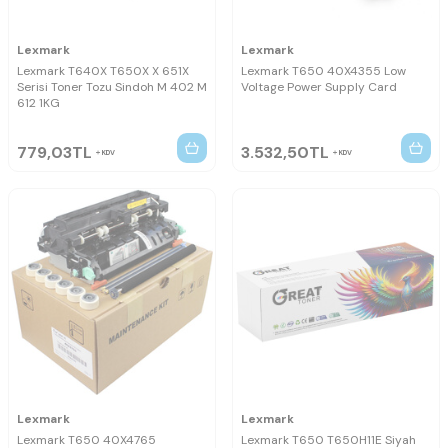
Lexmark
Lexmark
Lexmark T640X T650X X 651X
Lexmark T650 40X4355 Low
Serisi Toner Tozu Sindoh M 402 M
Voltage Power Supply Card
612 1KG
779,03
TL
3.532,50
TL
KDV
KDV
Lexmark
Lexmark
Lexmark T650 40X4765
Lexmark T650 T650H11E Siyah