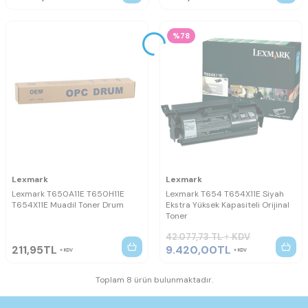
%78
Lexmark
Lexmark
Lexmark T650A11E T650H11E
Lexmark T654 T654X11E Siyah
T654X11E Muadil Toner Drum
Ekstra Yüksek Kapasiteli Orijinal
Toner
42.077,73
TL
KDV
211,95
TL
9.420,00
TL
KDV
KDV
Toplam 8 ürün bulunmaktadır.