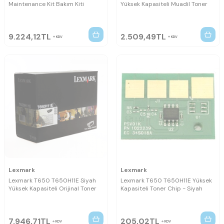
Maintenance Kit Bakım Kiti
Yüksek Kapasiteli Muadil Toner
9.224,12
TL
2.509,49
TL
KDV
KDV
Lexmark
Lexmark
Lexmark T650 T650H11E Siyah
Lexmark T650 T650H11E Yüksek
Yüksek Kapasiteli Orijinal Toner
Kapasiteli Toner Chip - Siyah
7.946,71
TL
205,02
TL
KDV
KDV