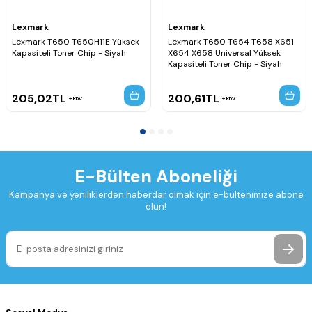
Lexmark
Lexmark
Lexmark T650 T650H11E Yüksek
Lexmark T650 T654 T658 X651
Kapasiteli Toner Chip - Siyah
X654 X658 Universal Yüksek
Kapasiteli Toner Chip - Siyah
205,02
TL
200,61
TL
KDV
KDV
E-Bülten Aboneliği
Kampanya ve yeniliklerden haberdar olmak için e-bültenimize abone
olun!