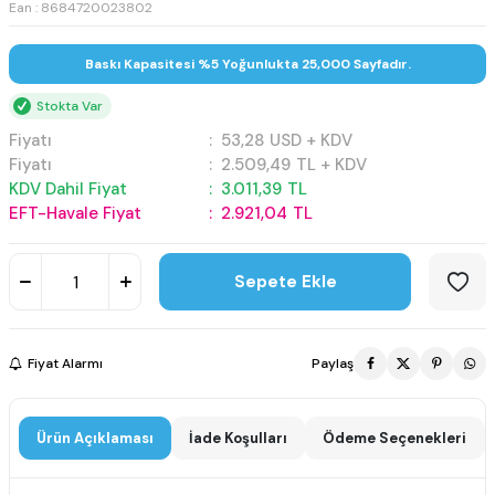
Ean : 8684720023802
Baskı Kapasitesi %5 Yoğunlukta 25,000 Sayfadır.
Stokta Var
Fiyatı
:
53,28
USD + KDV
Fiyatı
:
2.509,49
TL + KDV
KDV Dahil Fiyat
:
3.011,39
TL
EFT-Havale Fiyat
:
2.921,04
TL
Sepete Ekle
Fiyat Alarmı
Paylaş
Ürün Açıklaması
İade Koşulları
Ödeme Seçenekleri