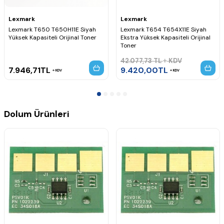
Lexmark
Lexmark
Lexmark T650 T650H11E Siyah
Lexmark T654 T654X11E Siyah
Yüksek Kapasiteli Orijinal Toner
Ekstra Yüksek Kapasiteli Orijinal
Toner
42.077,73
TL
KDV
7.946,71
TL
9.420,00
TL
KDV
KDV
Dolum Ürünleri