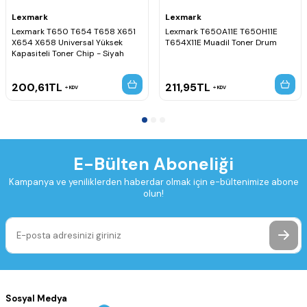
Lexmark
Lexmark
Lexmark T650 T654 T658 X651
Lexmark T650A11E T650H11E
X654 X658 Universal Yüksek
T654X11E Muadil Toner Drum
Kapasiteli Toner Chip - Siyah
200,61
TL
211,95
TL
KDV
KDV
E-Bülten Aboneliği
Kampanya ve yeniliklerden haberdar olmak için e-bültenimize abone
olun!
Sosyal Medya