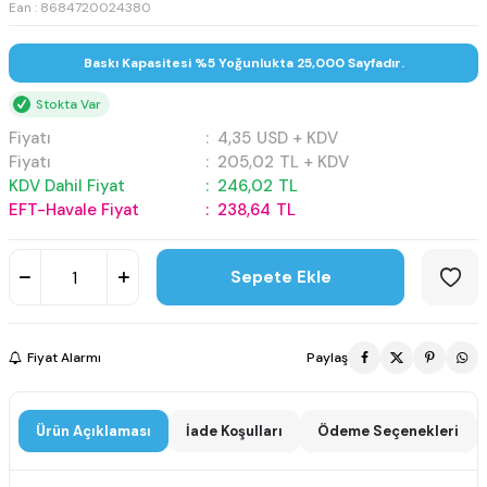
Ean : 8684720024380
Baskı Kapasitesi %5 Yoğunlukta 25,000 Sayfadır.
Stokta Var
Fiyatı
:
4,35
USD + KDV
Fiyatı
:
205,02
TL + KDV
KDV Dahil Fiyat
:
246,02
TL
EFT-Havale Fiyat
:
238,64
TL
Sepete Ekle
Fiyat Alarmı
Paylaş
Ürün Açıklaması
İade Koşulları
Ödeme Seçenekleri