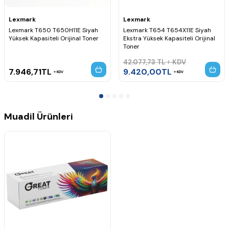
Lexmark
Lexmark
Lexmark T650 T650H11E Siyah
Lexmark T654 T654X11E Siyah
Yüksek Kapasiteli Orijinal Toner
Ekstra Yüksek Kapasiteli Orijinal
Toner
42.077,73
TL
KDV
7.946,71
TL
9.420,00
TL
KDV
KDV
Muadil Ürünleri