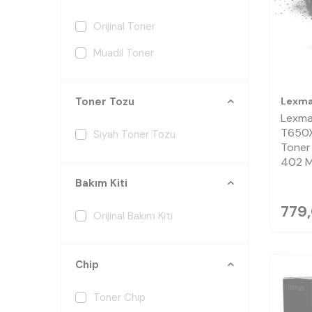
Orijinal Toner
Muadil Toner
Lexma
Toner Tozu
Lexma
T650X
Siyah Toner Tozu
Toner
402 M
Bakım Kiti
779
Orijinal Bakım Kiti
Chip
Toner Chip