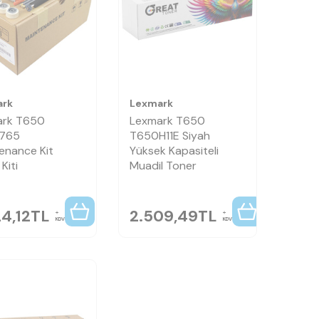
ark
Lexmark
ark T650
Lexmark T650
765
T650H11E Siyah
enance Kit
Yüksek Kapasiteli
Kiti
Muadil Toner
4,12
TL
2.509,49
TL
KDV
KDV