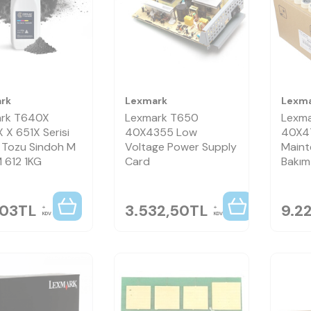
rk
Lexmark
Lexm
rk T640X
Lexmark T650
Lexm
 X 651X Serisi
40X4355 Low
40X4
 Tozu Sindoh M
Voltage Power Supply
Maint
 612 1KG
Card
Bakım 
,03
TL
3.532,50
TL
9.22
KDV
KDV