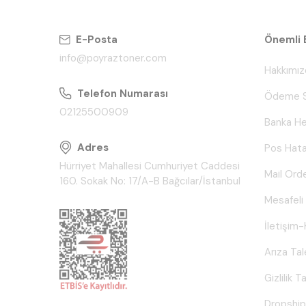
E-Posta
Önemli B
info@poyraztoner.com
Hakkımız
Telefon Numarası
Ödeme S
02125500909
Banka He
Adres
Pos Hata
Hürriyet Mahallesi Cumhuriyet Caddesi
Mail Ord
160. Sokak No: 17/A-B Bağcılar/İstanbul
Mesafeli
İletişim-
Arıza Ta
Gizlilik 
Dropship