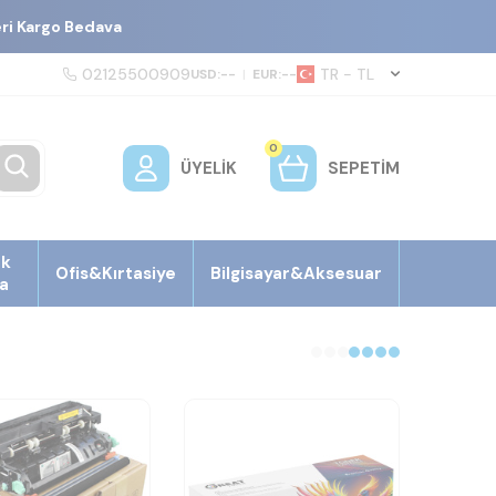
eri Kargo Bedava
02125500909
TR − TL
USD:
--
|
EUR:
--
0
ÜYELIK
SEPETIM
ek
Ofis&Kırtasiye
Bilgisayar&Aksesuar
a