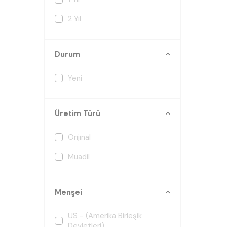
2 Yıl
Durum
Yeni
Üretim Türü
Orijinal
Muadil
Menşei
US - (Amerika Birleşik
Devletleri)