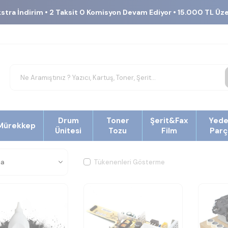
kstra İndirim • 2 Taksit 0 Komisyon Devam Ediyor • 15.000 TL Üz
Drum
Toner
Şerit&Fax
Yed
Mürekkep
Ünitesi
Tozu
Film
Parç
Tükenenleri Gösterme