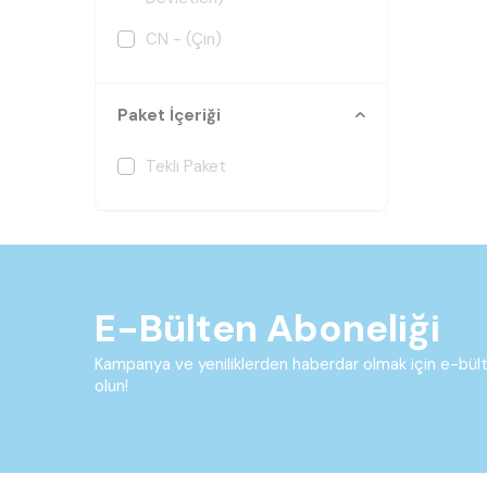
CN - (Çin)
Paket İçeriği
Tekli Paket
E-Bülten Aboneliği
Kampanya ve yeniliklerden haberdar olmak için e-bü
olun!