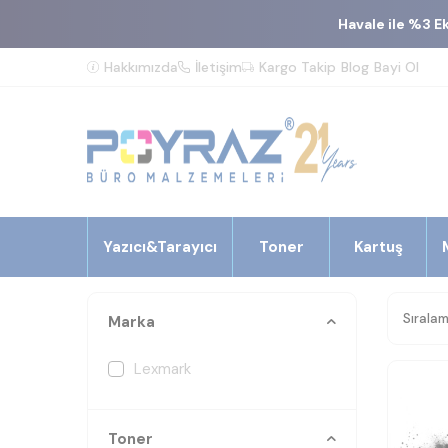
Havale ile %3 E
Hakkımızda
İletişim
Kargo Takip
Blog
Bayi Ol
Yazıcı&Tarayıcı
Toner
Kartuş
Marka
Lexmark
Toner