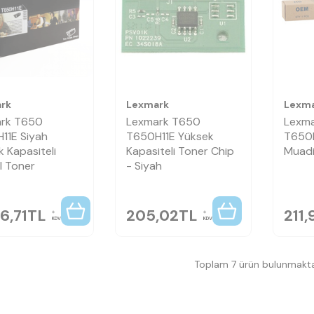
rk
Lexmark
Lexm
rk T650
Lexmark T650
Lexma
11E Siyah
T650H11E Yüksek
T650H
 Kapasiteli
Kapasiteli Toner Chip
Muadi
al Toner
- Siyah
6,71
TL
205,02
TL
211,
KDV
KDV
Toplam 7 ürün bulunmakta