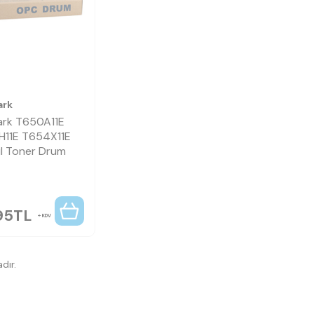
ark
rk T650A11E
11E T654X11E
l Toner Drum
95
TL
KDV
dır.