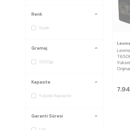
Renk
Siyah
Lexma
Gramaj
Lexma
T650H
1000gr
Yüksek
Orijin
Kapasite
7.94
Yüksek Kapasite
Garanti Süresi
1 Yıl