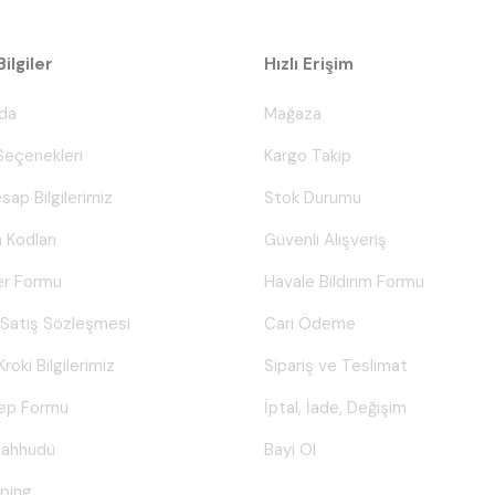
ilgiler
Hızlı Erişim
da
Mağaza
eçenekleri
Kargo Takip
sap Bilgilerimiz
Stok Durumu
 Kodları
Güvenli Alışveriş
er Formu
Havale Bildirim Formu
 Satış Sözleşmesi
Cari Ödeme
Kroki Bilgilerimiz
Sipariş ve Teslimat
lep Formu
İptal, İade, Değişim
Taahhüdü
Bayi Ol
ping