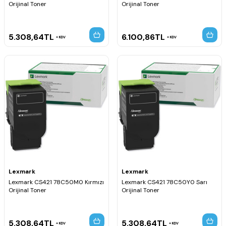
Orijinal Toner
Orijinal Toner
5.308,64
TL
6.100,86
TL
KDV
KDV
Lexmark
Lexmark
Lexmark CS421 78C50M0 Kırmızı
Lexmark CS421 78C50Y0 Sarı
Orijinal Toner
Orijinal Toner
5.308,64
TL
5.308,64
TL
KDV
KDV