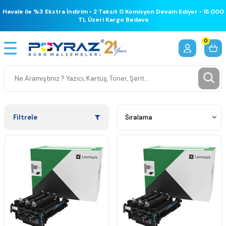
Havale ile %3 Ekstra İndirim • 2 Taksit 0 Komisyon Devam Ediyor • 15.000
TL Üzeri Kargo Bedava
0
Filtrele