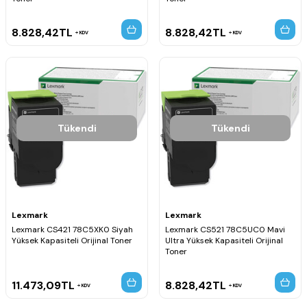
8.828,42
TL
8.828,42
TL
KDV
KDV
Tükendi
Tükendi
Lexmark
Lexmark
Lexmark CS421 78C5XK0 Siyah
Lexmark CS521 78C5UC0 Mavi
Yüksek Kapasiteli Orijinal Toner
Ultra Yüksek Kapasiteli Orijinal
Toner
11.473,09
TL
8.828,42
TL
KDV
KDV